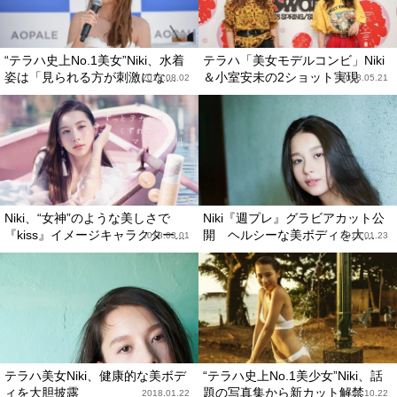
“テラハ史上No.1美女”Niki、水着
テラハ「美女モデルコンビ」Niki
姿は「見られる方が刺激にな...
＆小室安未の2ショット実現
2018.08.02
2018.05.21
Niki、“女神”のような美しさで
Niki『週プレ』グラビアカット公
『kiss』イメージキャラクター...
開 ヘルシーな美ボディを大...
2018.03.01
2018.01.23
テラハ美女Niki、健康的な美ボデ
“テラハ史上No.1美少女”Niki、話
ィを大胆披露
題の写真集から新カット解禁
2018.01.22
2017.10.22