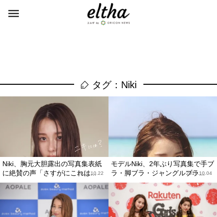
タグ：Niki
Niki、胸元大胆露出の写真集表紙
モデルNiki、2年ぶり写真集で手ブ
に絶賛の声「さすがにこれは...
ラ・脚ブラ・ジャングルブラ...
2019.10.22
2019.10.04