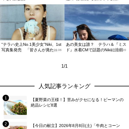
“テラハ史上No.1美少女”Niki、1st
あの美女は誰？ テラハ＆『ミス
写真集発売 「皆さんが見た...
ド』水着CMで話題のNikiに注目
2017.09.06
2017.07.20
1/1
人気記事ランキング
【夏野菜の王様！】苦みがクセになる！ピーマンの
絶品レシピ8選
【今日の献立】2026年8月8日(土)「牛肉とコーン