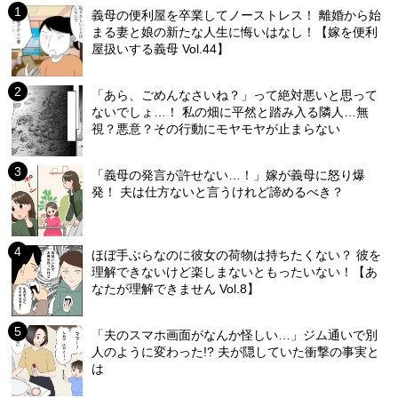
義母の便利屋を卒業してノーストレス！ 離婚から始
まる妻と娘の新たな人生に悔いはなし！【嫁を便利
屋扱いする義母 Vol.44】
「あら、ごめんなさいね？」って絶対悪いと思って
ないでしょ…！ 私の畑に平然と踏み入る隣人…無
視？悪意？その行動にモヤモヤが止まらない
「義母の発言が許せない…！」嫁が義母に怒り爆
発！ 夫は仕方ないと言うけれど諦めるべき？
ほぼ手ぶらなのに彼女の荷物は持ちたくない？ 彼を
理解できないけど楽しまないともったいない！【あ
なたが理解できません Vol.8】
「夫のスマホ画面がなんか怪しい…」ジム通いで別
人のように変わった!? 夫が隠していた衝撃の事実と
は