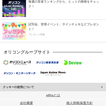
毎週の音楽ランキングから、ヒットの推移をチェッ
ク！
試写会、登壇イベント、サインチェキなどプレゼン
ト！
プレゼント特集
オリコングループサイト
クッキーの使用について
このサイトでは Cookie を使用して、ユーザーに合わせたコンテンツや広告の
elthaとは
表示、ソーシャル メディア機能の提供、広告の表示回数やクリック数の測定を
会社概要
個人情報保護方針
行っています。