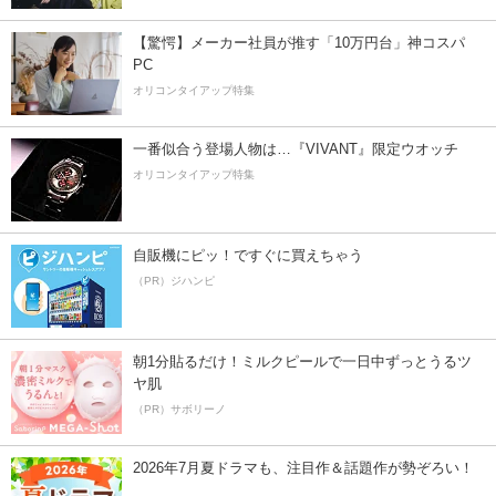
【驚愕】メーカー社員が推す「10万円台」神コスパ
PC
オリコンタイアップ特集
一番似合う登場人物は…『VIVANT』限定ウオッチ
オリコンタイアップ特集
自販機にピッ！ですぐに買えちゃう
（PR）ジハンピ
朝1分貼るだけ！ミルクピールで一日中ずっとうるツ
ヤ肌
（PR）サボリーノ
2026年7月夏ドラマも、注目作＆話題作が勢ぞろい！