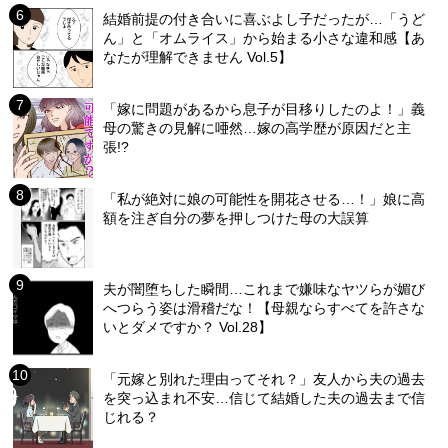
結婚前提の付き合いに喜ぶよし子だったが…「うど
ん」と「オムライス」から始まる小さな違和感【あ
なたが理解できません Vol.5】
「嫁に問題があるから息子が目移りしたのよ！」義
母の驚きの見解に唖然…嫁の高学歴が原因だと主
張!?
「私が絶対に娘の可能性を開花させる…！」娘に高
額を注ぎ自分の夢を押しつけた母の大誤算
夫が闇堕ちした瞬間…これまで嫌味なヤツらが媚び
へつらう姿は滑稽だな！【母親ならすべてを許さな
いとダメですか？ Vol.28】
「元嫁と別れた理由ってそれ？」友人から夫の過去
を突っ込まれ不安…信じて結婚した夫の過去まで信
じれる？