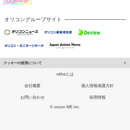
オリコングループサイト
クッキーの使用について
このサイトでは Cookie を使用して、ユーザーに合わせたコンテンツや広告の
elthaとは
表示、ソーシャル メディア機能の提供、広告の表示回数やクリック数の測定を
行っています。
会社概要
個人情報保護方針
また、ユーザーによるサイトの利用状況についても情報を収集し、ソーシャル
お問い合わせ
採用情報
メディアや広告配信、データ解析の各パートナーに提供しています。
各パートナーは、この情報とユーザーが各パートナーに提供した他の情報や、
© oricon ME inc.
ユーザーが各パートナーのサービスを使用したときに収集した他の情報を組み
合わせて使用することがあります。