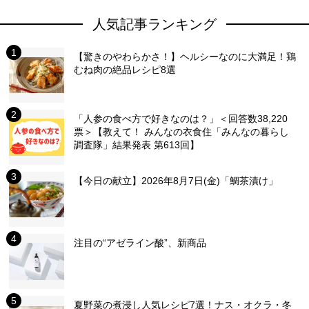
人気記事ランキング
【驚きのやわらかさ！】ヘルシーなのに大満足！鶏
むね肉の絶品レシピ8選
「人参の食べ方で好きなのは？」＜回答数38,220
票＞【教えて！ みんなの衣食住「みんなの暮らし
調査隊」結果発表 第613回】
【今日の献立】2026年8月7日(金)「鯛茶漬け」
注目の“アゼライン酸”、新商品
夏野菜の煮浸し人気レシピ7選！ナス・オクラ・冬