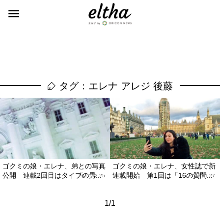
タグ：エレナ アレジ 後藤
ゴクミの娘・エレナ、弟との写真
ゴクミの娘・エレナ、女性誌で新
公開 連載2回目はタイプの男...
連載開始 第1回は「16の質問...
2017.12.25
2017.11.27
1/1