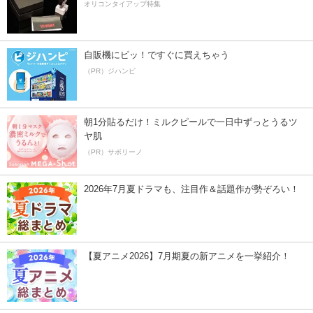
オリコンタイアップ特集
自販機にピッ！ですぐに買えちゃう
（PR）ジハンピ
朝1分貼るだけ！ミルクピールで一日中ずっとうるツ
ヤ肌
（PR）サボリーノ
2026年7月夏ドラマも、注目作＆話題作が勢ぞろい！
【夏アニメ2026】7月期夏の新アニメを一挙紹介！