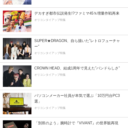
デカすぎ都市伝説発生!?ファミマ45％増量作戦再来
オリコンタイアップ特集
SUPER★DRAGON、自ら描いた”レトロフューチャ
ー”
オリコンタイアップ特集
CROWN HEAD、結成1周年で見えた”バンドらしさ”
オリコンタイアップ特集
パソコンメーカー社員が本気で選ぶ「10万円台PC3
選」
オリコンタイアップ特集
「別班のよう」腕時計で『VIVANT』の世界観再現