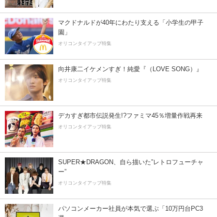
マクドナルドが40年にわたり支える「小学生の甲子
園」
オリコンタイアップ特集
向井康二イケメンすぎ！純愛『（LOVE SONG）』
オリコンタイアップ特集
デカすぎ都市伝説発生!?ファミマ45％増量作戦再来
オリコンタイアップ特集
SUPER★DRAGON、自ら描いた”レトロフューチャ
ー”
オリコンタイアップ特集
パソコンメーカー社員が本気で選ぶ「10万円台PC3