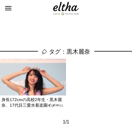
タグ：黒木麗奈
身長172cmの高校2年生・黒木麗
奈、17代目三愛水着楽園イメー...
2018.01.24
1/1