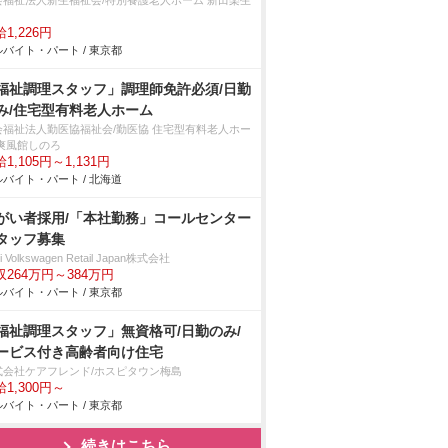
会福祉法人新生福祉会/特別養護老人ホーム 新田楽生
1,226円
バイト・パート / 東京都
福祉調理スタッフ」調理師免許必須/日勤
み/住宅型有料老人ホーム
会福祉法人勤医協福祉会/勤医協 住宅型有料老人ホー
 爽風館しのろ
1,105円～1,131円
バイト・パート / 北海道
がい者採用/「本社勤務」コールセンター
タッフ募集
i Volkswagen Retail Japan株式会社
収264万円～384万円
バイト・パート / 東京都
福祉調理スタッフ」無資格可/日勤のみ/
ービス付き高齢者向け住宅
式会社ケアフレンド/ホスピタウン梅島
1,300円～
バイト・パート / 東京都
続きはこちら