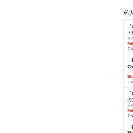
求
「
ト
株式
時給
アル
「
の
ア
時給
アル
「
の
株式
時給
アル
「