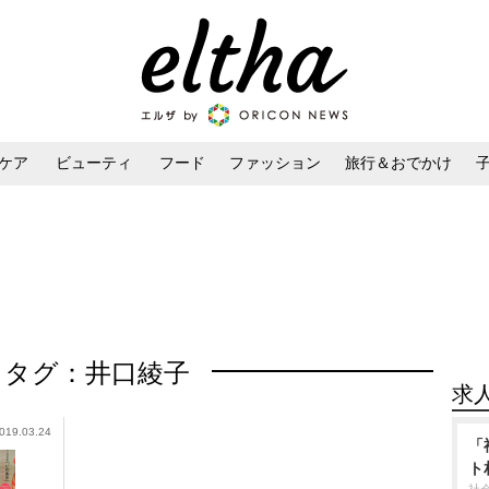
ケア
ビューティ
フード
ファッション
旅行＆おでかけ
ンケア
ダイエット・ボディケア
ヘアスタイル・ヘアアレンジ
タグ：井口綾子
求
019.03.24
「
ト