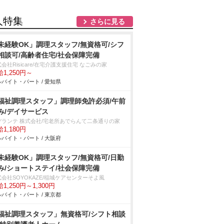
人特集
さらに見る
未経験OK」調理スタッフ/無資格可/シフ
相談可/高齢者住宅/社会保障完備
会社Risicare/在宅介護支援住宅 なごみの家
1,250円～
バイト・パート / 愛知県
福祉調理スタッフ」調理師免許必須/午前
み/デイサービス
デランテ 株式会社/宅老所あでらんて二条通りの家
1,180円
バイト・パート / 大阪府
未経験OK」調理スタッフ/無資格可/日勤
み/ショートステイ/社会保障完備
会社SOYOKAZE/稲城ケアセンターそよ風
1,250円～1,300円
バイト・パート / 東京都
福祉調理スタッフ」無資格可/シフト相談