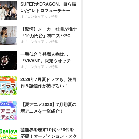
SUPER★DRAGON、自ら描
いた”レトロフューチャー”
オリコンタイアップ特集
【驚愕】メーカー社員が推す
「10万円台」神コスパPC
オリコンタイアップ特集
一番似合う登場人物は…
『VIVANT』限定ウオッチ
オリコンタイアップ特集
2026年7月夏ドラマも、注目
作＆話題作が勢ぞろい！
【夏アニメ2026】7月期夏の
新アニメを一挙紹介！
芸能界を志す10代～20代を
応援！オーディション・スク