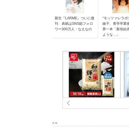
新生『LARME』ついに復
“モッツァレラボ
刊 表紙はSNS総フォロ
綾子、青学卒業
ワー300万人・なえなの
界一本「新垣結
ような…」
P R