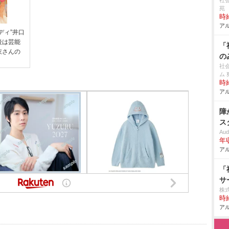
社
苑
時給
アル
ディ”井口
後は芸能
「
衣さんの
の
社
ム
時給
アル
障
ス
Aud
年
アル
「
サ
株
時給
アル