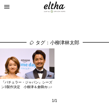
タグ：小柳津林太郎
『バチェラー・ジャパン』シーズ
ン3製作決定 小柳津＆倉田カ...
2018.07.13
1/1