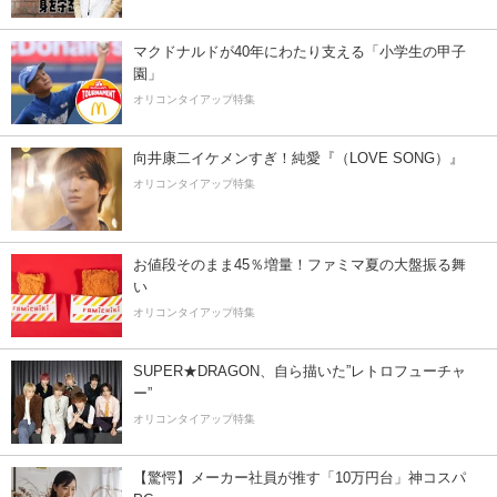
マクドナルドが40年にわたり支える「小学生の甲子
園」
オリコンタイアップ特集
向井康二イケメンすぎ！純愛『（LOVE SONG）』
オリコンタイアップ特集
お値段そのまま45％増量！ファミマ夏の大盤振る舞
い
オリコンタイアップ特集
SUPER★DRAGON、自ら描いた”レトロフューチャ
ー”
オリコンタイアップ特集
【驚愕】メーカー社員が推す「10万円台」神コスパ