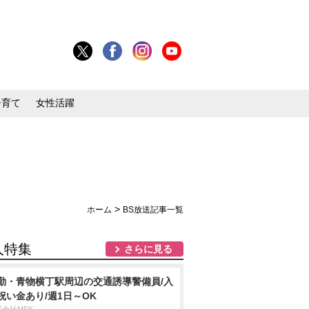
子育て
女性活躍
>
ホーム
BS放送記事一覧
人特集
さらに見る
勤・青物横丁駅周辺の交通誘導警備員/入
祝い金あり/週1日～OK