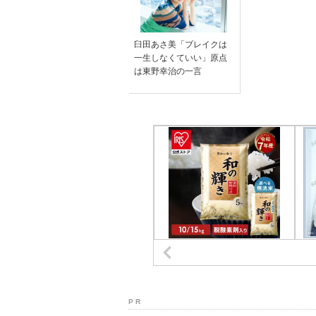
臼田あさ美「ブレイクは
一生しなくていい」原点
は東野幸治の一言
P R