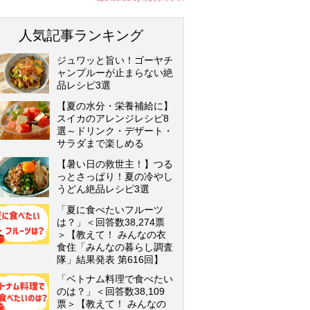
人気記事ランキング
ジュワッと旨い！ゴーヤチ
ャンプルーが止まらない絶
品レシピ3選
【夏の水分・栄養補給に】
スイカのアレンジレシピ8
選～ドリンク・デザート・
サラダまで楽しめる
【暑い日の救世主！】つる
っとさっぱり！夏の冷やし
うどん絶品レシピ3選
「夏に食べたいフルーツ
は？」＜回答数38,274票
＞【教えて！ みんなの衣
食住「みんなの暮らし調査
隊」結果発表 第616回】
「ベトナム料理で食べたい
のは？」＜回答数38,109
票＞【教えて！ みんなの