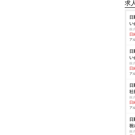
求
日
い
株
日給
アル
日
い
株
日給
アル
日
社
株
日給
アル
日
祝
株