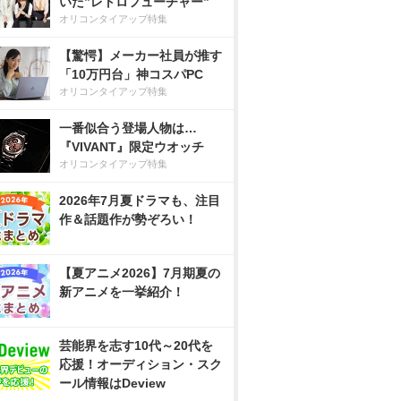
いた”レトロフューチャー”
オリコンタイアップ特集
【驚愕】メーカー社員が推す
「10万円台」神コスパPC
オリコンタイアップ特集
一番似合う登場人物は…
『VIVANT』限定ウオッチ
オリコンタイアップ特集
2026年7月夏ドラマも、注目
作＆話題作が勢ぞろい！
【夏アニメ2026】7月期夏の
新アニメを一挙紹介！
芸能界を志す10代～20代を
応援！オーディション・スク
ール情報はDeview