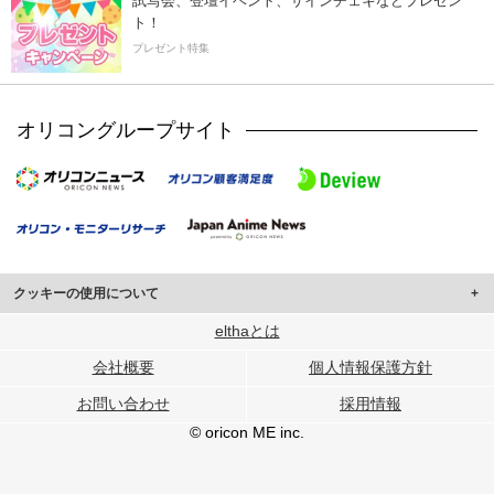
試写会、登壇イベント、サインチェキなどプレゼン
ト！
プレゼント特集
オリコングループサイト
クッキーの使用について
このサイトでは Cookie を使用して、ユーザーに合わせたコンテンツや広告の
elthaとは
表示、ソーシャル メディア機能の提供、広告の表示回数やクリック数の測定を
会社概要
個人情報保護方針
行っています。
また、ユーザーによるサイトの利用状況についても情報を収集し、ソーシャル
お問い合わせ
採用情報
メディアや広告配信、データ解析の各パートナーに提供しています。
各パートナーは、この情報とユーザーが各パートナーに提供した他の情報や、
© oricon ME inc.
ユーザーが各パートナーのサービスを使用したときに収集した他の情報を組み
合わせて使用することがあります。