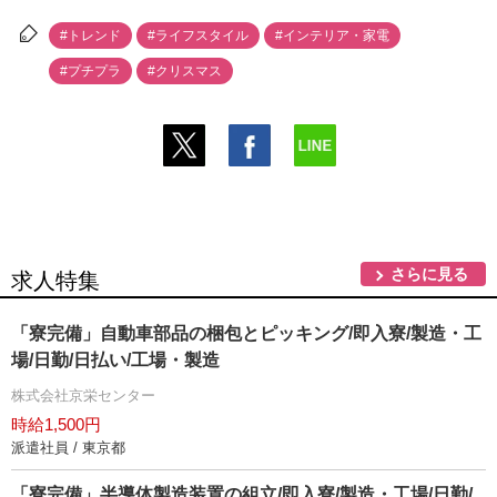
#トレンド
#ライフスタイル
#インテリア・家電
#プチプラ
#クリスマス
さらに見る
求人特集
「寮完備」自動車部品の梱包とピッキング/即入寮/製造・工
場/日勤/日払い/工場・製造
株式会社京栄センター
時給1,500円
派遣社員 / 東京都
「寮完備」半導体製造装置の組立/即入寮/製造・工場/日勤/