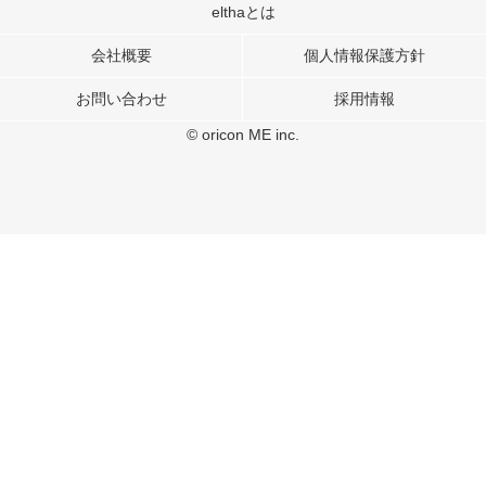
このサイトでは Cookie を使用して、ユーザーに合わせたコンテンツや広告の
elthaとは
表示、ソーシャル メディア機能の提供、広告の表示回数やクリック数の測定を
行っています。
会社概要
個人情報保護方針
また、ユーザーによるサイトの利用状況についても情報を収集し、ソーシャル
お問い合わせ
採用情報
メディアや広告配信、データ解析の各パートナーに提供しています。
各パートナーは、この情報とユーザーが各パートナーに提供した他の情報や、
© oricon ME inc.
ユーザーが各パートナーのサービスを使用したときに収集した他の情報を組み
合わせて使用することがあります。