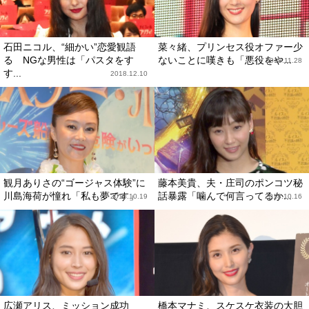
石田ニコル、“細かい”恋愛観語
菜々緒、プリンセス役オファー少
る NGな男性は「パスタをす
ないことに嘆きも「悪役をや...
2018.11.28
す...
2018.12.10
観月ありさの“ゴージャス体験”に
藤本美貴、夫・庄司のポンコツ秘
川島海荷が憧れ「私も夢です」
話暴露「噛んで何言ってるか...
2018.10.19
2018.10.16
広瀬アリス、ミッション成功
橋本マナミ、スケスケ衣装の大胆