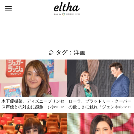
タグ：洋画
木下優樹菜、ディズニープリンセ
ローラ、ブラッドリー・クーパー
ス声優との対面に感激 シン...
の優しさに触れ「ジェントル...
2019.03.12
2018.12.11