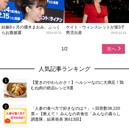
妊娠8ヶ月の優木まおみ、ふっく
ケイト・ウィンスレットが第3子
らお腹披露
男児出産
2014.02.12
2013.12.11
1/2
次へ
人気記事ランキング
【驚きのやわらかさ！】ヘルシーなのに大満足！鶏
むね肉の絶品レシピ8選
「人参の食べ方で好きなのは？」＜回答数38,220
票＞【教えて！ みんなの衣食住「みんなの暮らし
調査隊」結果発表 第613回】