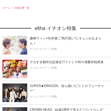
ホーム
洋画記事一覧
eltha イチオシ特集
森崎ウィン×向井康二“両片思い”にキュンが止まら
ん！
オリコンタイアップ特集
デカすぎ都市伝説発生!?ファミマ45％増量作戦再来
オリコンタイアップ特集
SUPER★DRAGON、自ら描いた”レトロフューチャ
ー”
オリコンタイアップ特集
CROWN HEAD、結成1周年で見えた”バンドらしさ”