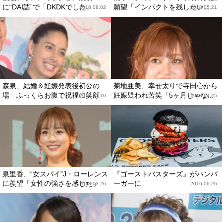
に“DAI語”で「DKDKでした」
願望「インパクトを残したい...
2018.08.02
2018.05.21
森泉、結婚＆妊娠発表後初公の
菊地亜美、幸せ太りで寺田心から
場 ふっくらお腹で祝福に笑顔
妊娠疑われ苦笑「5ヶ月じゃな...
2018.05.10
2018.04.25
泉里香、“女スパイ”J・ローレンス
『ゴーストバスターズ』がハンバ
に羨望「女性の強さを感じた」
ーガーに
2018.03.26
2016.06.26