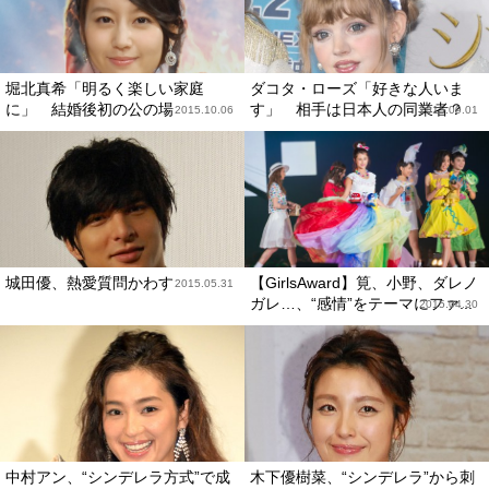
堀北真希「明るく楽しい家庭
ダコタ・ローズ「好きな人いま
に」 結婚後初の公の場
す」 相手は日本人の同業者？
2015.10.06
2015.09.01
城田優、熱愛質問かわす
【GirlsAward】筧、小野、ダレノ
2015.05.31
ガレ…、“感情”をテーマにファ...
2015.04.30
中村アン、“シンデレラ方式”で成
木下優樹菜、“シンデレラ”から刺