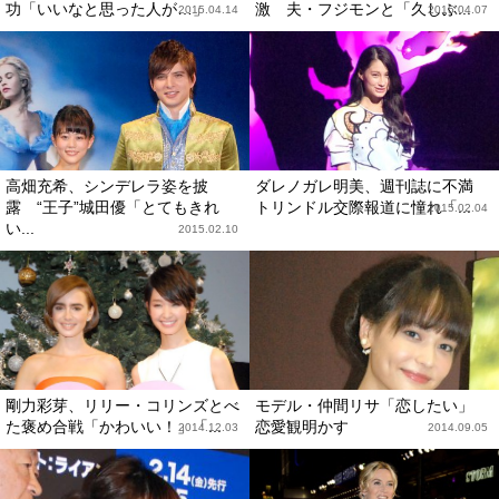
功「いいなと思った人が…」
激 夫・フジモンと「久しぶ...
2015.04.14
2015.04.07
高畑充希、シンデレラ姿を披
ダレノガレ明美、週刊誌に不満
露 “王子”城田優「とてもきれ
トリンドル交際報道に憧れ「...
2015.02.04
い...
2015.02.10
剛力彩芽、リリー・コリンズとべ
モデル・仲間リサ「恋したい」
た褒め合戦「かわいい！」「...
恋愛観明かす
2014.12.03
2014.09.05