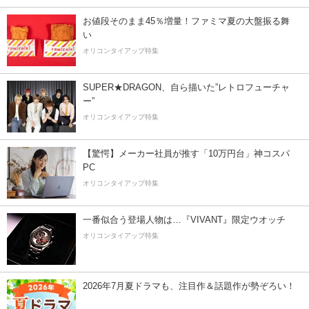
お値段そのまま45％増量！ファミマ夏の大盤振る舞
い
オリコンタイアップ特集
SUPER★DRAGON、自ら描いた”レトロフューチャ
ー”
オリコンタイアップ特集
【驚愕】メーカー社員が推す「10万円台」神コスパ
PC
オリコンタイアップ特集
一番似合う登場人物は…『VIVANT』限定ウオッチ
オリコンタイアップ特集
2026年7月夏ドラマも、注目作＆話題作が勢ぞろい！