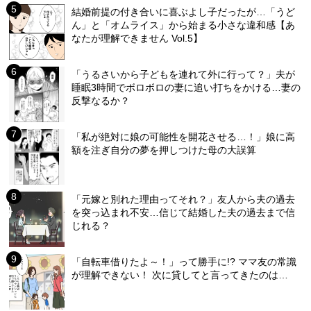
結婚前提の付き合いに喜ぶよし子だったが…「うど
ん」と「オムライス」から始まる小さな違和感【あ
なたが理解できません Vol.5】
「うるさいから子どもを連れて外に行って？」夫が
睡眠3時間でボロボロの妻に追い打ちをかける…妻の
反撃なるか？
「私が絶対に娘の可能性を開花させる…！」娘に高
額を注ぎ自分の夢を押しつけた母の大誤算
「元嫁と別れた理由ってそれ？」友人から夫の過去
を突っ込まれ不安…信じて結婚した夫の過去まで信
じれる？
「自転車借りたよ～！」って勝手に!? ママ友の常識
が理解できない！ 次に貸してと言ってきたのは…