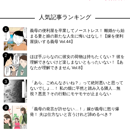
人気記事ランキング
義母の便利屋を卒業してノーストレス！ 離婚から始
まる妻と娘の新たな人生に悔いはなし！【嫁を便利
屋扱いする義母 Vol.44】
ほぼ手ぶらなのに彼女の荷物は持ちたくない？ 彼を
理解できないけど楽しまないともったいない！【あ
なたが理解できません Vol.8】
「あら、ごめんなさいね？」って絶対悪いと思って
ないでしょ…！ 私の畑に平然と踏み入る隣人…無
視？悪意？その行動にモヤモヤが止まらない
「義母の発言が許せない…！」嫁が義母に怒り爆
発！ 夫は仕方ないと言うけれど諦めるべき？