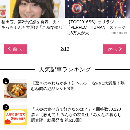
福田萌、第2子妊娠を発表 夫・
【TGC2016SS】オリラジ
あっちゃんも大喜び「こんなに...
「PERFECT HUMAN」ステージ
2016.08.31
に3万人が大...
2016.03.19
前へ
2/12
次へ
人気記事ランキング
【驚きのやわらかさ！】ヘルシーなのに大満足！鶏
むね肉の絶品レシピ8選
「人参の食べ方で好きなのは？」＜回答数38,220
票＞【教えて！ みんなの衣食住「みんなの暮らし
調査隊」結果発表 第613回】