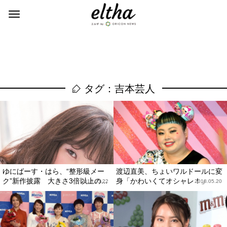
タグ：吉本芸人
ゆにばーす・はら、“整形級メー
渡辺直美、ちょいワルドールに変
ク”新作披露 大きさ3倍以上の...
身「かわいくてオシャレ！」
2018.05.22
2018.05.20