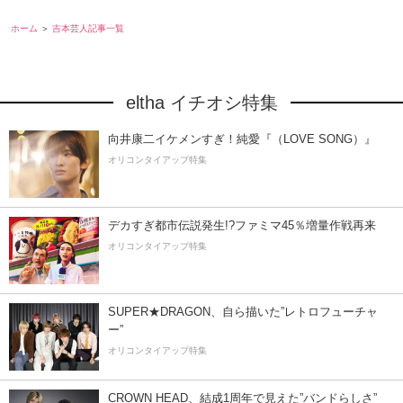
ホーム
吉本芸人記事一覧
eltha イチオシ特集
向井康二イケメンすぎ！純愛『（LOVE SONG）』
オリコンタイアップ特集
デカすぎ都市伝説発生!?ファミマ45％増量作戦再来
オリコンタイアップ特集
SUPER★DRAGON、自ら描いた”レトロフューチャ
ー”
オリコンタイアップ特集
CROWN HEAD、結成1周年で見えた”バンドらしさ”