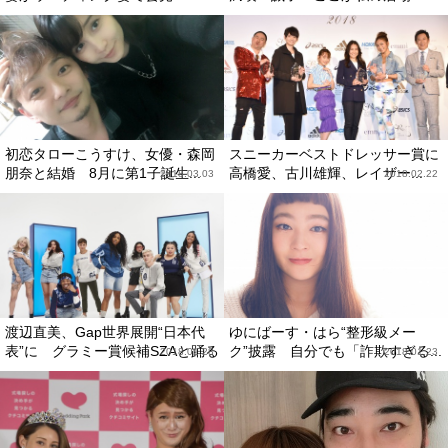
初恋タローこうすけ、女優・森岡
スニーカーベストドレッサー賞に
朋奈と結婚 8月に第1子誕生...
高橋愛、古川雄輝、レイザー...
2018.03.03
2018.02.22
渡辺直美、Gap世界展開“日本代
ゆにばーす・はら“整形級メー
表”に グラミー賞候補SZAと踊る
ク”披露 自分でも「詐欺すぎる...
2018.01.28
2018.01.23