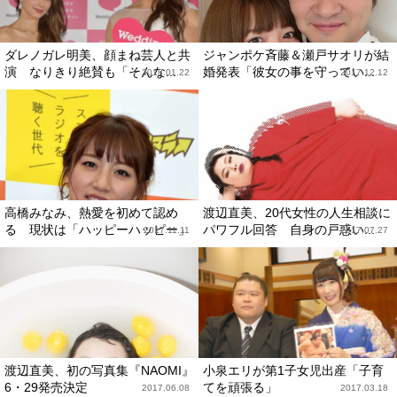
ダレノガレ明美、顔まね芸人と共
ジャンポケ斉藤＆瀬戸サオリが結
演 なりきり絶賛も「そんな...
婚発表「彼女の事を守ってい...
2018.01.22
2017.12.12
高橋みなみ、熱愛を初めて認め
渡辺直美、20代女性の人生相談に
る 現状は「ハッピーハッピー」
パワフル回答 自身の戸惑い...
2017.11.11
2017.07.27
渡辺直美、初の写真集『NAOMI』
小泉エリが第1子女児出産「子育
6・29発売決定
てを頑張る」
2017.06.08
2017.03.18