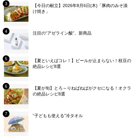
【今日の献立】2026年8月6日(木)「豚肉のみそ漬
け焼き」
注目の“アゼライン酸”、新商品
【夏といえばコレ！】ビールが止まらない！枝豆の
絶品レシピ8選
【夏が旬】とろ～りねばねばがクセになる！オクラ
の絶品レシピ8選
“子どもも使える”冷タオル