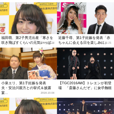
福田萌、第2子男児出産「寒さを
近藤千尋、第1子妊娠を発表「赤
吹き飛ばすくらいの元気いっぱ...
ちゃんに会える日を楽しみに」
2017.01.24
2016.11.21
小泉エリ、第1子妊娠を発表
【TGC2016AW】トレエンが初登
夫・安治川親方との挙式＆披露
場 「斎藤さんだぞ」に女子熱狂
2016.09.03
宴...
2016.10.04