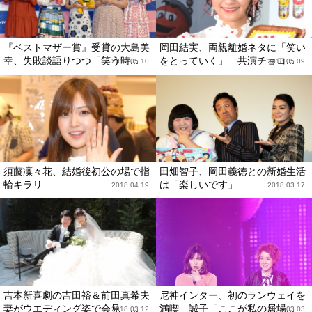
『ベストマザー賞』受賞の大島美
岡田結実、両親離婚ネタに「笑い
幸、失敗談語りつつ「笑う時...
をとっていく」 共演チョコ...
2018.05.10
2018.05.09
須藤凜々花、結婚後初公の場で指
田畑智子、岡田義徳との新婚生活
輪キラリ
は「楽しいです」
2018.04.19
2018.03.17
吉本新喜劇の吉田裕＆前田真希夫
尼神インター、初のランウェイを
妻がウエディング姿で会見 ...
満喫 誠子「ここが私の居場...
2018.03.12
2018.03.03