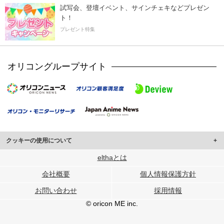
試写会、登壇イベント、サインチェキなどプレゼン
ト！
プレゼント特集
オリコングループサイト
クッキーの使用について
このサイトでは Cookie を使用して、ユーザーに合わせたコンテンツや広告の
elthaとは
表示、ソーシャル メディア機能の提供、広告の表示回数やクリック数の測定を
会社概要
個人情報保護方針
行っています。
また、ユーザーによるサイトの利用状況についても情報を収集し、ソーシャル
お問い合わせ
採用情報
メディアや広告配信、データ解析の各パートナーに提供しています。
各パートナーは、この情報とユーザーが各パートナーに提供した他の情報や、
© oricon ME inc.
ユーザーが各パートナーのサービスを使用したときに収集した他の情報を組み
合わせて使用することがあります。