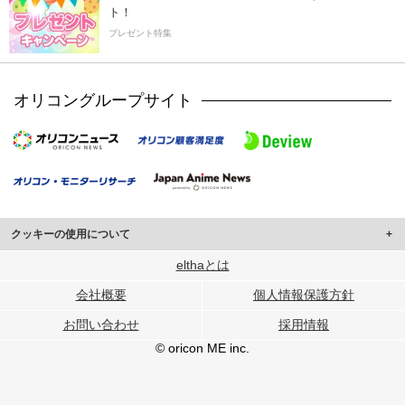
ト！
プレゼント特集
オリコングループサイト
クッキーの使用について
このサイトでは Cookie を使用して、ユーザーに合わせたコンテンツや広告の
elthaとは
表示、ソーシャル メディア機能の提供、広告の表示回数やクリック数の測定を
会社概要
個人情報保護方針
行っています。
また、ユーザーによるサイトの利用状況についても情報を収集し、ソーシャル
お問い合わせ
採用情報
メディアや広告配信、データ解析の各パートナーに提供しています。
各パートナーは、この情報とユーザーが各パートナーに提供した他の情報や、
© oricon ME inc.
ユーザーが各パートナーのサービスを使用したときに収集した他の情報を組み
合わせて使用することがあります。