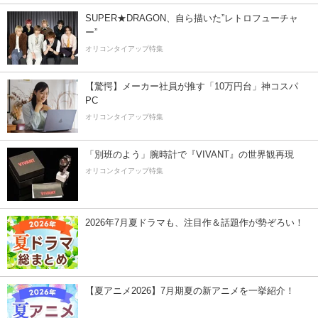
SUPER★DRAGON、自ら描いた”レトロフューチャ
ー”
オリコンタイアップ特集
【驚愕】メーカー社員が推す「10万円台」神コスパ
PC
オリコンタイアップ特集
「別班のよう」腕時計で『VIVANT』の世界観再現
オリコンタイアップ特集
2026年7月夏ドラマも、注目作＆話題作が勢ぞろい！
【夏アニメ2026】7月期夏の新アニメを一挙紹介！