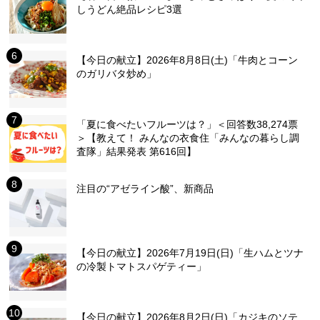
しうどん絶品レシピ3選
【今日の献立】2026年8月8日(土)「牛肉とコーン
のガリバタ炒め」
「夏に食べたいフルーツは？」＜回答数38,274票
＞【教えて！ みんなの衣食住「みんなの暮らし調
査隊」結果発表 第616回】
注目の“アゼライン酸”、新商品
【今日の献立】2026年7月19日(日)「生ハムとツナ
の冷製トマトスパゲティー」
【今日の献立】2026年8月2日(日)「カジキのソテ