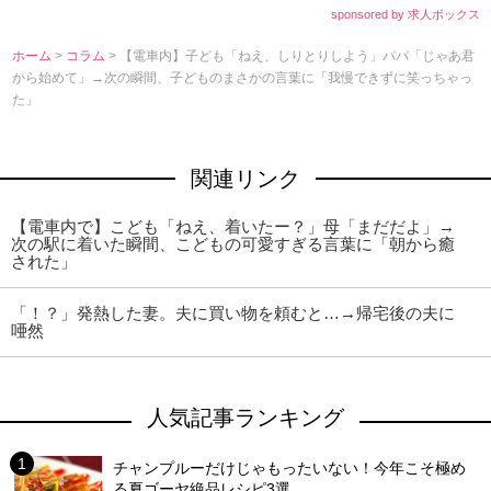
sponsored by 求人ボックス
ホーム
>
コラム
> 【電車内】子ども「ねえ、しりとりしよう」パパ「じゃあ君
から始めて」→次の瞬間、子どものまさかの言葉に「我慢できずに笑っちゃっ
た」
関連リンク
【電車内で】こども「ねえ、着いたー？」母「まだだよ」→
次の駅に着いた瞬間、こどもの可愛すぎる言葉に「朝から癒
された」
「！？」発熱した妻。夫に買い物を頼むと…→帰宅後の夫に
唖然
人気記事ランキング
チャンプルーだけじゃもったいない！今年こそ極め
る夏ゴーヤ絶品レシピ3選