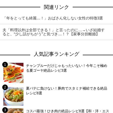
関連リンク
「年をとっても綺麗…！」おばさん化しない女性の特徴3選
夫「料理以外は全部できる！」と言ったのに…→いざ結婚す
ると、“少し話がちがう”と気づき…！？【家事分担離婚】
人気記事ランキング
チャンプルーだけじゃもったいない！今年こそ極め
る夏ゴーヤ絶品レシピ3選
夏バテに負けない！豚肉でスタミナ補給できる絶品
レシピ8選
コスパ最強！ひき肉の絶品レシピ8選【和・洋・エス