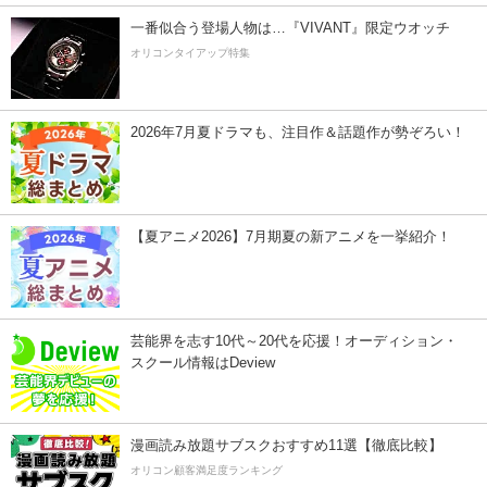
一番似合う登場人物は…『VIVANT』限定ウオッチ
オリコンタイアップ特集
2026年7月夏ドラマも、注目作＆話題作が勢ぞろい！
【夏アニメ2026】7月期夏の新アニメを一挙紹介！
芸能界を志す10代～20代を応援！オーディション・
スクール情報はDeview
漫画読み放題サブスクおすすめ11選【徹底比較】
オリコン顧客満足度ランキング