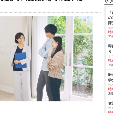
求
「
の
障
株
時給
アル
即
り
ト
時給
アル
医
学
W
時給
派遣
食
W
時給