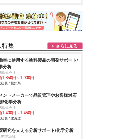
人特集
さらに見る
動車に使用する塗料製品の開発サポート/
学分析
DB株式会社
1,850円～1,900円
社員 / 愛知県
メントメーカーで品質管理やお客様対応
務/化学分析
DB株式会社
1,400円～1,450円
社員 / 北海道
薬研究を支える分析サポート/化学分析
DB株式会社