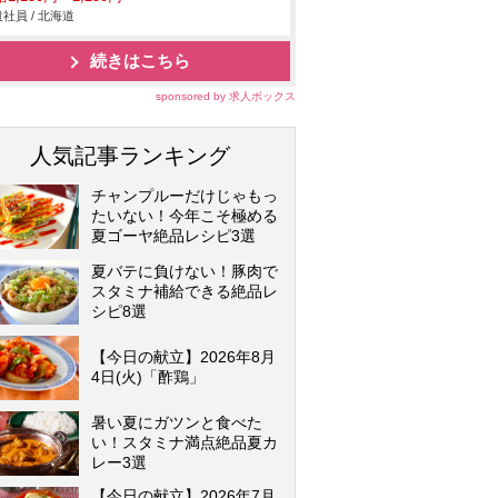
社員 / 北海道
続きはこちら
sponsored by 求人ボックス
人気記事ランキング
チャンプルーだけじゃもっ
たいない！今年こそ極める
夏ゴーヤ絶品レシピ3選
夏バテに負けない！豚肉で
スタミナ補給できる絶品レ
シピ8選
【今日の献立】2026年8月
4日(火)「酢鶏」
暑い夏にガツンと食べた
い！スタミナ満点絶品夏カ
レー3選
【今日の献立】2026年7月