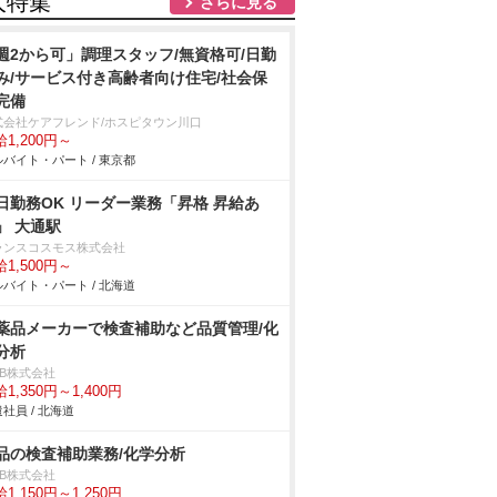
人特集
さらに見る
週2から可」調理スタッフ/無資格可/日勤
み/サービス付き高齢者向け住宅/社会保
完備
式会社ケアフレンド/ホスピタウン川口
1,200円～
バイト・パート / 東京都
日勤務OK リーダー業務「昇格 昇給あ
」 大通駅
ランスコスモス株式会社
1,500円～
バイト・パート / 北海道
薬品メーカーで検査補助など品質管理/化
分析
DB株式会社
1,350円～1,400円
社員 / 北海道
品の検査補助業務/化学分析
DB株式会社
1,150円～1,250円