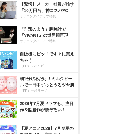
【驚愕】メーカー社員が推す
「10万円台」神コスパPC
オリコンタイアップ特集
「別班のよう」腕時計で
『VIVANT』の世界観再現
オリコンタイアップ特集
自販機にピッ！ですぐに買え
ちゃう
（PR）ジハンピ
朝1分貼るだけ！ミルクピー
ルで一日中ずっとうるツヤ肌
（PR）サボリーノ
2026年7月夏ドラマも、注目
作＆話題作が勢ぞろい！
【夏アニメ2026】7月期夏の