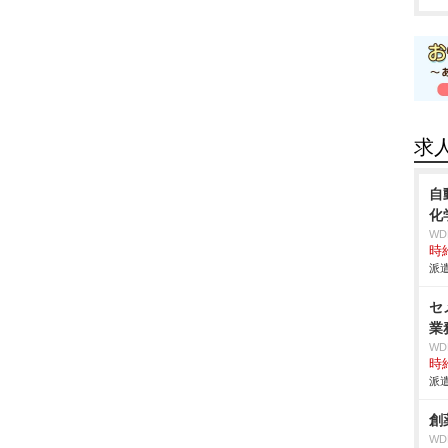
求
自
化
W
時給
派遣
セ
業
W
時給
派遣
創
W