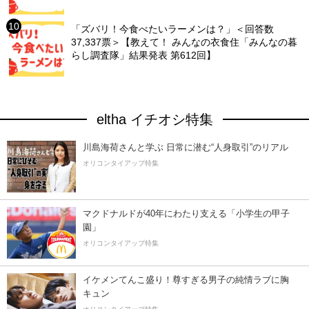
「ズバリ！今食べたいラーメンは？」＜回答数
37,337票＞【教えて！ みんなの衣食住「みんなの暮
らし調査隊」結果発表 第612回】
eltha イチオシ特集
川島海荷さんと学ぶ 日常に潜む“人身取引”のリアル
オリコンタイアップ特集
マクドナルドが40年にわたり支える「小学生の甲子
園」
オリコンタイアップ特集
イケメンてんこ盛り！尊すぎる男子の純情ラブに胸
キュン