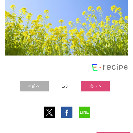
< 前へ
1/3
次へ >