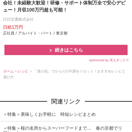
会社！未経験大歓迎！研修・サポート体制万全で安心デビ
ュー！月収100万円超も可能！
日日交通株式会社
日給1万円
正社員 / アルバイト・パート / 東京都
続きはこちら
sponsored by 求人ボックス
ホーム
>
レシピ
＞ 「菜の花」でからだの不調をリセット！おすすめレシピと
選び方
関連リンク
＜特集＞美味しくお手軽に 時短レシピまとめ
＜特集＞桜の名所からスーパーフードまで… 春の京都でリ