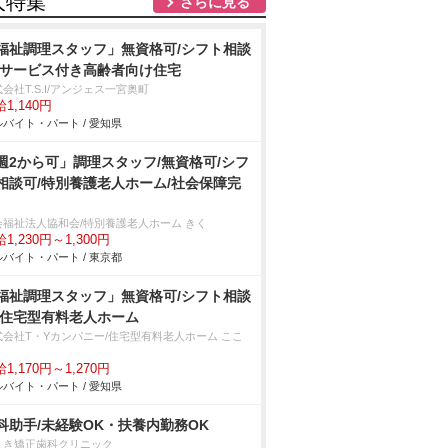
人特集
さらに見る
福祉調理スタッフ」無資格可/シフト相談
/サービス付き高齢者向け住宅
会社T.S.I/アンジェス一宮奥町
1,140円
バイト・パート / 愛知県
週2から可」調理スタッフ/無資格可/シフ
相談可/特別養護老人ホーム/社会保障完
会福祉法人協和会/特別養護老人ホーム きく
1,230円～1,300円
バイト・パート / 東京都
福祉調理スタッフ」無資格可/シフト相談
/住宅型有料老人ホーム
式会社T・Yカンパニー/住宅型有料老人ホーム ここ
1,170円～1,270円
バイト・パート / 愛知県
科助手/未経験OK・扶養内勤務OK
えき矯正歯科クリニック