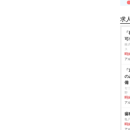
求
「
可
株
ス
時給
アル
「
の
備
セ
野
時給
アル
歯
亀
時給
アル