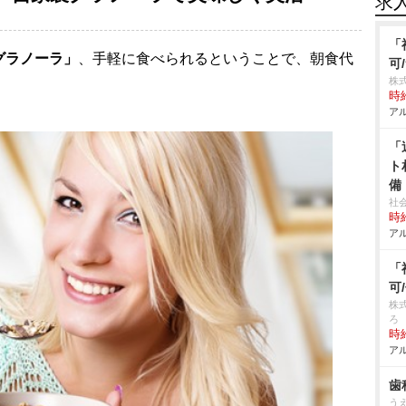
求
「
グラノーラ」
、手軽に食べられるということで、朝食代
可
株式
。
時給
アル
「
ト
備
社
時給
アル
「
可
株
ろ
時給
アル
歯
う