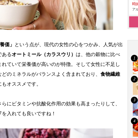
時給
アル
養価」
という点が、現代の女性の心をつかみ、人気が出
である
オートミール（カラスウリ）
は、他の穀物に比べ
まれていて栄養価が高いのが特徴。そして女性に不足し
などのミネラルがバランスよく含まれており、
食物繊維
にもオススメです。
さらにビタミンや抗酸化作用の効果も高まったりして、
ド
を入れても良いですね！