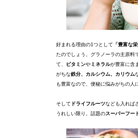
好まれる理由の1つとして
「豊富な栄
たのでしょう。グラノーラの主原料
て、
ビタミン
ミネラル
が豊富に含
がちな
鉄分、カルシウム、カリウム
も豊富なので、便秘に悩みがちの人
そして
ドライフルーツ
なども入れば
うれしい限り。話題の
スーパーフー