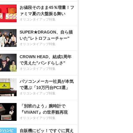
お値段そのまま45％増量！フ
ァミマ夏の大盤振る舞い
オリコンタイアップ特集
SUPER★DRAGON、自ら描
いた”レトロフューチャー”
オリコンタイアップ特集
CROWN HEAD、結成1周年
で見えた”バンドらしさ”
オリコンタイアップ特集
パソコンメーカー社員が本気
で選ぶ「10万円台PC3選」
オリコンタイアップ特集
「別班のよう」腕時計で
『VIVANT』の世界観再現
オリコンタイアップ特集
自販機にピッ！ですぐに買え