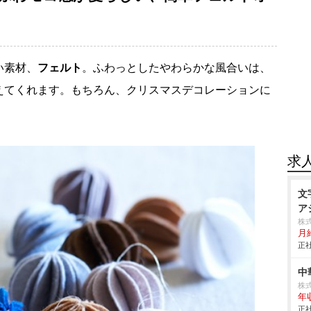
い素材、
フェルト
。ふわっとしたやわらかな風合いは、
えてくれます。もちろん、クリスマスデコレーションに
求
文
ア
株
月
正社
中
株
年
正社