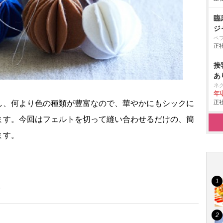
臨
ジ
ペ
正社
接
あ
ネ
年収
正社
し、何より色の種類が豊富なので、華やかにもシックに
ます。今回はフェルトを切って縫い合わせるだけの、簡
ます。