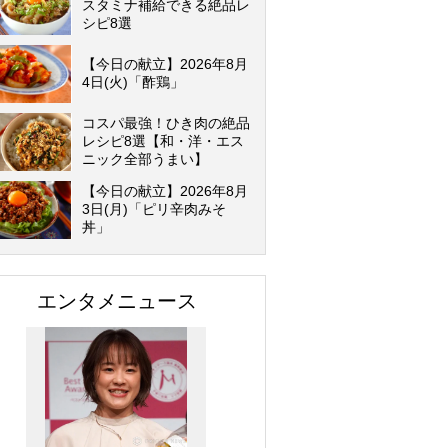
スタミナ補給できる絶品レ
シピ8選
【今日の献立】2026年8月
4日(火)「酢鶏」
コスパ最強！ひき肉の絶品
レシピ8選【和・洋・エス
ニック全部うまい】
【今日の献立】2026年8月
3日(月)「ピリ辛肉みそ
丼」
エンタメニュース