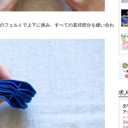
形のフェルトで上下に挟み、すべての直径部分を縫い合わ
求
文
ア
株
月
正社