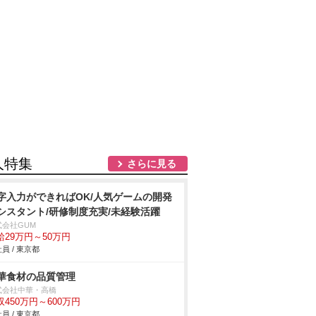
人特集
さらに見る
字入力ができればOK/人気ゲームの開発
シスタント/研修制度充実/未経験活躍
式会社GUM
給29万円～50万円
員 / 東京都
華食材の品質管理
式会社中華・高橋
収450万円～600万円
員 / 東京都