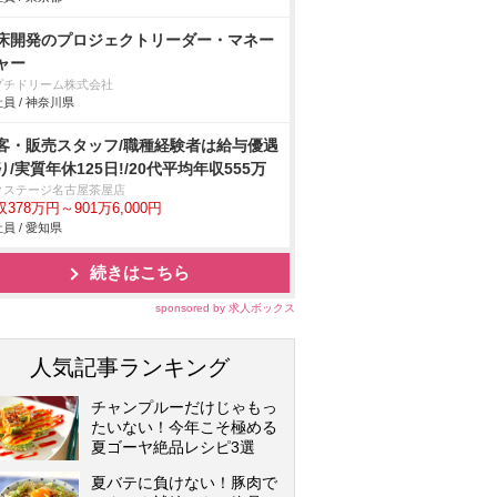
床開発のプロジェクトリーダー・マネー
ャー
プチドリーム株式会社
員 / 神奈川県
客・販売スタッフ/職種経験者は給与優遇
り/実質年休125日!/20代平均年収555万
クステージ名古屋茶屋店
378万円～901万6,000円
員 / 愛知県
続きはこちら
sponsored by 求人ボックス
人気記事ランキング
チャンプルーだけじゃもっ
たいない！今年こそ極める
夏ゴーヤ絶品レシピ3選
夏バテに負けない！豚肉で