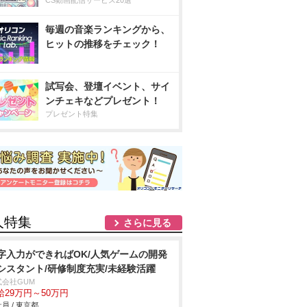
CS動画配信サービス20選
毎週の音楽ランキングから、
ヒットの推移をチェック！
試写会、登壇イベント、サイ
ンチェキなどプレゼント！
プレゼント特集
人特集
さらに見る
字入力ができればOK/人気ゲームの開発
シスタント/研修制度充実/未経験活躍
式会社GUM
給29万円～50万円
員 / 東京都