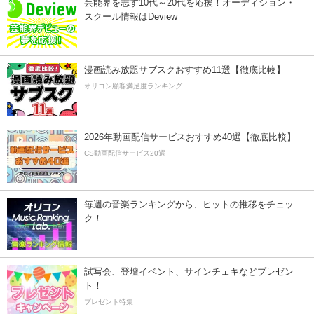
芸能界を志す10代～20代を応援！オーディション・
スクール情報はDeview
漫画読み放題サブスクおすすめ11選【徹底比較】
オリコン顧客満足度ランキング
2026年動画配信サービスおすすめ40選【徹底比較】
CS動画配信サービス20選
毎週の音楽ランキングから、ヒットの推移をチェッ
ク！
試写会、登壇イベント、サインチェキなどプレゼン
ト！
プレゼント特集