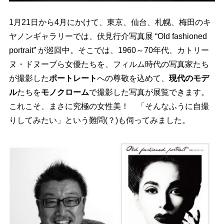
1月21日から4月にかけて、東京、仙台、札幌、梅田のキ
ヤノンギャラリーでは、伏見行介写真展 “Old fashioned
portrait” が巡回中。そこでは、1960～70年代、カトリー
ヌ・ドヌーブら女優たちを、フィルム時代の写真家たち
が撮影した
ポートレート
への尊敬を込めて、
現代のモデ
ル
たちを
モノクローム
で撮影した写真が展覧できます。
これこそ、まさに究極の女性美！ 「そんなふうに自撮
りしてみたい」という難問(？)も伺ってみました。