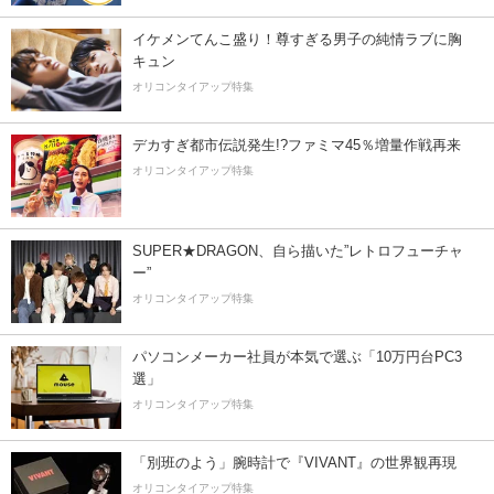
イケメンてんこ盛り！尊すぎる男子の純情ラブに胸
キュン
オリコンタイアップ特集
デカすぎ都市伝説発生!?ファミマ45％増量作戦再来
オリコンタイアップ特集
SUPER★DRAGON、自ら描いた”レトロフューチャ
ー”
オリコンタイアップ特集
パソコンメーカー社員が本気で選ぶ「10万円台PC3
選」
オリコンタイアップ特集
「別班のよう」腕時計で『VIVANT』の世界観再現
オリコンタイアップ特集