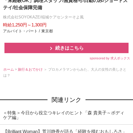
「未経験OK」調理スタッフ/無資格可/日勤のみ/ショートス
テイ/社会保障完備
株式会社SOYOKAZE/稲城ケアセンターそよ風
時給1,250円～1,300円
アルバイト・パート / 東京都
続きはこちら
sponsored by 求人ボックス
ホーム
>
旅行＆おでかけ
＞ プロカメラマンからみた、大人の女性の美しさと
は？
関連リンク
＜特集＞今日から役立つキレイのヒント「森 貴美子～ボディ
ケア編」
【Brilliant Woman】荒川静香が語る「経験を積むおもしろさ」