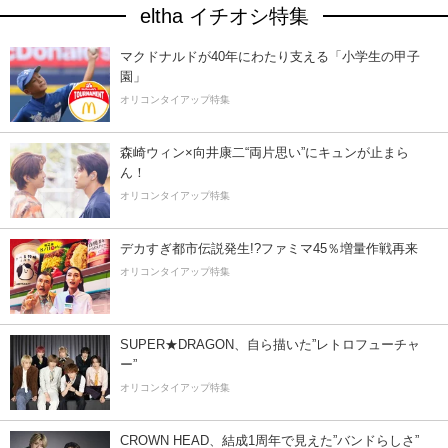
eltha イチオシ特集
マクドナルドが40年にわたり支える「小学生の甲子
園」
オリコンタイアップ特集
森崎ウィン×向井康二“両片思い”にキュンが止まら
ん！
オリコンタイアップ特集
デカすぎ都市伝説発生!?ファミマ45％増量作戦再来
オリコンタイアップ特集
SUPER★DRAGON、自ら描いた”レトロフューチャ
ー”
オリコンタイアップ特集
CROWN HEAD、結成1周年で見えた”バンドらしさ”