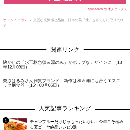
sponsored by 求人ボックス
ホーム
>
コラム
＞ 上質な光沢感と品格、日本の美「漆」を暮らしに取り入れ
る
関連リンク
懐かしの「水玉柄急須＆湯のみ」がポップなデザインに （13
年12月08日）
栗原はるみさん雑貨ブランド 新作は和＆洋にも合うエスニ
ック柄食器 （15年09月05日）
人気記事ランキング
チャンプルーだけじゃもったいない！今年こそ極め
る夏ゴーヤ絶品レシピ3選