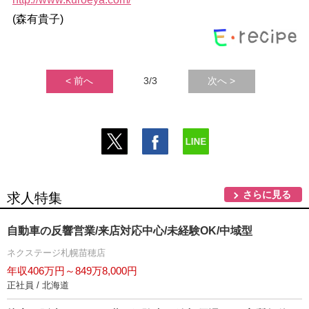
(森有貴子)
< 前へ
3/3
次へ >
さらに見る
求人特集
自動車の反響営業/来店対応中心/未経験OK/中域型
ネクステージ札幌苗穂店
年収406万円～849万8,000円
正社員 / 北海道