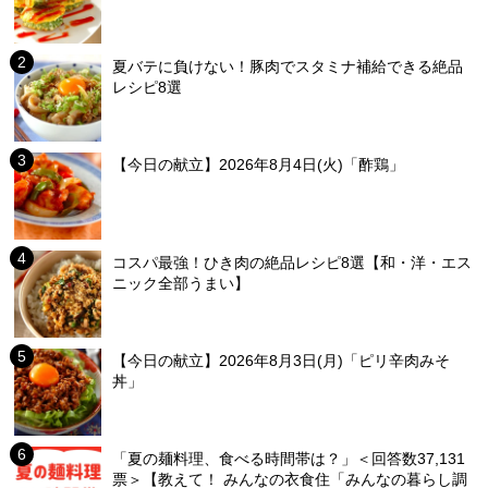
夏バテに負けない！豚肉でスタミナ補給できる絶品
レシピ8選
【今日の献立】2026年8月4日(火)「酢鶏」
コスパ最強！ひき肉の絶品レシピ8選【和・洋・エス
ニック全部うまい】
【今日の献立】2026年8月3日(月)「ピリ辛肉みそ
丼」
「夏の麺料理、食べる時間帯は？」＜回答数37,131
票＞【教えて！ みんなの衣食住「みんなの暮らし調