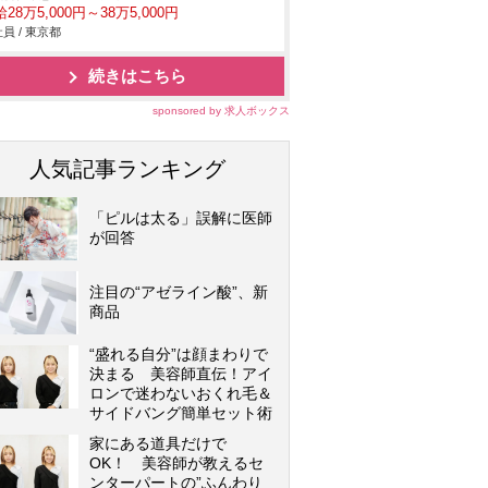
28万5,000円～38万5,000円
員 / 東京都
続きはこちら
sponsored by 求人ボックス
人気記事ランキング
「ピルは太る」誤解に医師
が回答
注目の“アゼライン酸”、新
商品
“盛れる自分”は顔まわりで
決まる 美容師直伝！アイ
ロンで迷わないおくれ毛＆
サイドバング簡単セット術
家にある道具だけで
OK！ 美容師が教えるセ
ンターパートの”ふんわり