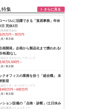
人特集
さらに見る
ローバルに活躍できる「貿易事務」年休
22日 完休2日
石産業株式会社
給25万円～30万円
員 / 東京都
企画開発」企画から製品化まで携われる/
谷/転勤なし
式会社ナガオカトレーディング
36万6,500円～
員 / 東京都
ックオフィスの業務を担う「総合職」 未
験歓迎
式会社リオ・ホールディングス
収450万円～600万円
員 / 東京都
ンション設備の「点検・診断」/土日休み
式会社東急コミュニティー