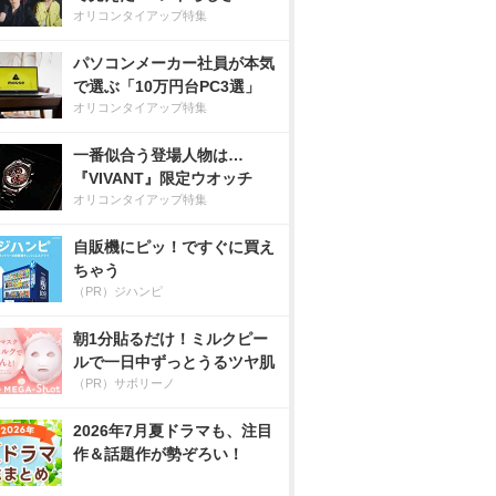
オリコンタイアップ特集
パソコンメーカー社員が本気
で選ぶ「10万円台PC3選」
オリコンタイアップ特集
一番似合う登場人物は…
『VIVANT』限定ウオッチ
オリコンタイアップ特集
自販機にピッ！ですぐに買え
ちゃう
（PR）ジハンピ
朝1分貼るだけ！ミルクピー
ルで一日中ずっとうるツヤ肌
（PR）サボリーノ
2026年7月夏ドラマも、注目
作＆話題作が勢ぞろい！