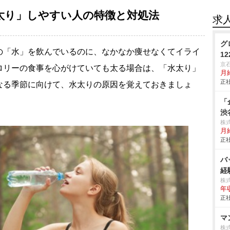
太り」しやすい人の特徴と対処法
求
グ
の「水」を飲んでいるのに、なかなか痩せなくてイライ
1
京
ロリーの食事を心がけていても太る場合は、「水太り」
月
正社
なる季節に向けて、水太りの原因を覚えておきましょ
「
渋
株
月給
正社
バ
経
株
年
正社
マ
株