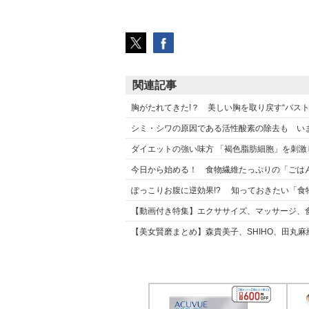
関連記事
胸がたれてきた!？ 美しい胸を取り戻す“バス
シミ・シワの原因である活性酸素の除去も い
ダイエットの強い味方 「褐色脂肪細胞」を刺激
今日から始める！ 食物繊維たっぷりの「ごは
ぽっこりお腹に逆効果!? 知っておきたい「
【動画付き特集】エクササイズ、マッサージ、
【美女賢磨まとめ】森貴美子、SHIHO、田丸