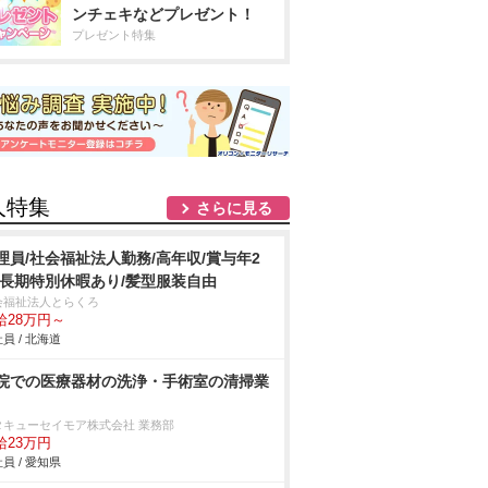
ンチェキなどプレゼント！
プレゼント特集
人特集
さらに見る
理員/社会福祉法人勤務/高年収/賞与年2
/長期特別休暇あり/髪型服装自由
会福祉法人とらくろ
給28万円～
員 / 北海道
院での医療器材の洗浄・手術室の清掃業
タキューセイモア株式会社 業務部
給23万円
員 / 愛知県