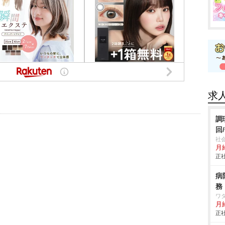
求
調
回
社
月
正社
病
務
ワ
月
正社