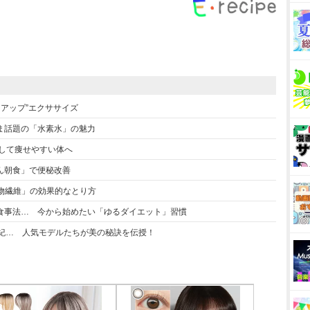
トアップ”エクササイズ
ま話題の「水素水」の魅力
して痩せやすい体へ
ん朝食」で便秘改善
食物繊維」の効果的なとり方
食事法… 今から始めたい「ゆるダイエット」習慣
麻紀… 人気モデルたちが美の秘訣を伝授！