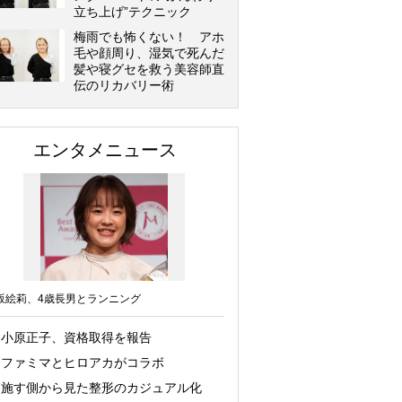
立ち上げ”テクニック
梅雨でも怖くない！ アホ
毛や顔周り、湿気で死んだ
髪や寝グセを救う美容師直
伝のリカバリー術
エンタメニュース
坂絵莉、4歳長男とランニング
小原正子、資格取得を報告
ファミマとヒロアカがコラボ
施す側から見た整形のカジュアル化