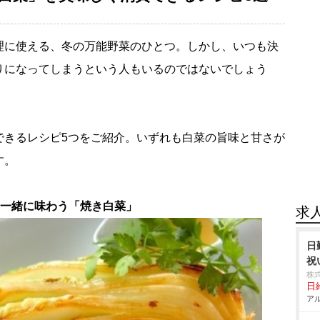
理に使える、冬の万能野菜のひとつ。しかし、いつも決
りになってしまうという人もいるのではないでしょう
できるレシピ5つをご紹介。いずれも白菜の旨味と甘さが
す。
と一緒に味わう「焼き白菜」
求
日
祝
株
日給
アル