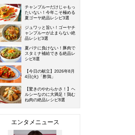
チャンプルーだけじゃもっ
たいない！今年こそ極める
夏ゴーヤ絶品レシピ3選
ジュワッと旨い！ゴーヤチ
ャンプルーが止まらない絶
品レシピ3選
夏バテに負けない！豚肉で
スタミナ補給できる絶品レ
シピ8選
【今日の献立】2026年8月
4日(火)「酢鶏」
【驚きのやわらかさ！】ヘ
ルシーなのに大満足！鶏む
ね肉の絶品レシピ8選
エンタメニュース