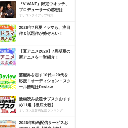
『VIVANT』限定ウオッチ、
プロデューサーの感想は
オリコンタイアップ特集
2026年7月夏ドラマも、注目
作＆話題作が勢ぞろい！
【夏アニメ2026】7月期夏の
新アニメを一挙紹介！
芸能界を志す10代～20代を
応援！オーディション・スク
ール情報はDeview
漫画読み放題サブスクおすす
め11選【徹底比較】
オリコン顧客満足度ランキング
2026年動画配信サービスお