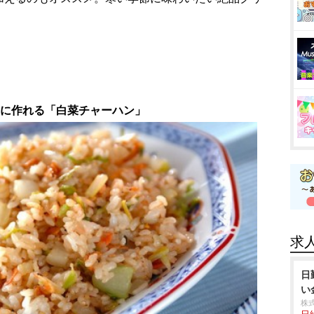
単に作れる「白菜チャーハン」
求
日
い
株