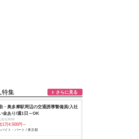
人特集
さらに見る
勤・奥多摩駅周辺の交通誘導警備員/入社
い金あり/週1日～OK
式会社MSK
1万4,500円～
バイト・パート / 東京都