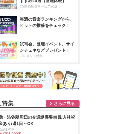
すすめ40選【徹底比較】
CS動画配信サービス20選
毎週の音楽ランキングから、
ヒットの推移をチェック！
試写会、登壇イベント、サイ
ンチェキなどプレゼント！
プレゼント特集
人特集
さらに見る
勤・渋谷駅周辺の交通誘導警備員/入社祝
金あり/週1日～OK
式会社MSK