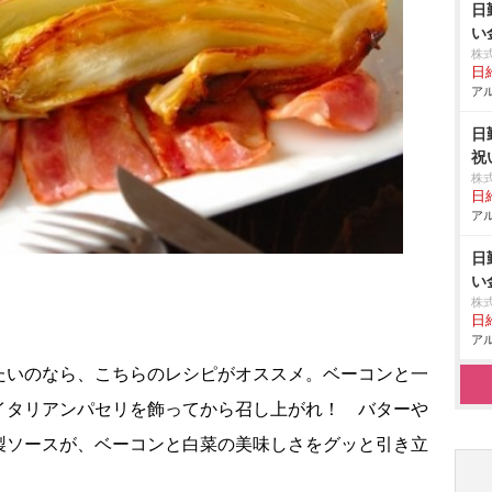
日
い
株
日給
アル
日
祝
株
日給
アル
日
い
株
日給
アル
たいのなら、こちらのレシピがオススメ。ベーコンと一
イタリアンパセリを飾ってから召し上がれ！ バター
製ソースが、ベーコンと白菜の美味しさをグッと引き立