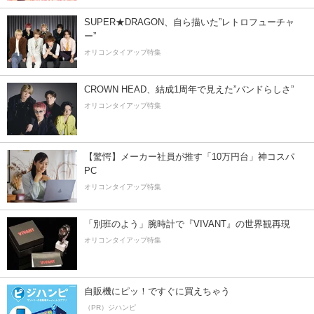
SUPER★DRAGON、自ら描いた”レトロフューチャ
ー”
オリコンタイアップ特集
CROWN HEAD、結成1周年で見えた”バンドらしさ”
オリコンタイアップ特集
【驚愕】メーカー社員が推す「10万円台」神コスパ
PC
オリコンタイアップ特集
「別班のよう」腕時計で『VIVANT』の世界観再現
オリコンタイアップ特集
自販機にピッ！ですぐに買えちゃう
（PR）ジハンピ