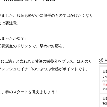
りました。服装も軽やかに薄手のもので出かけたくなり
には要注意。
しまったかな？」
栄養満点のドリンクで、早めの対応を。
求
飲む点滴」と言われる甘酒の栄養分をプラス。ほんのり
フレッシュなイチゴのつぶつぶ食感がポイントです。
日
い
株
日給
アル
に、春のスタートを迎えましょう！
日
祝