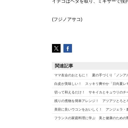
イチゴはヘタを取り、ミキサーで撹
(フジノアサコ)
関連記事
ママ友会のおともに！ 夏の手づくり「ノンア
白皮が美味しい！ スッキリ爽やか「日向夏レ
切って和えるだけ！ サキイカとキュウリのチ
残りの煮物を簡単アレンジ！ アツアツとろと
美容に良いウコンをおいしく！ アンジェラ・
フランスの家庭料理に学ぶ 美と健康のための