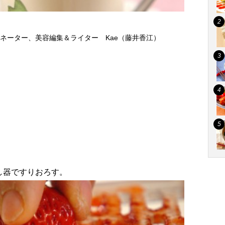
ネーター、美容編集＆ライター Kae（藤井香江）
し器ですりおろす。