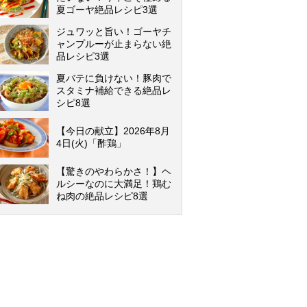
夏ゴーヤ絶品レシピ3選
ジュワッと旨い！ゴーヤチ
ャンプルーが止まらない絶
品レシピ3選
夏バテに負けない！豚肉で
スタミナ補給できる絶品レ
シピ8選
【今日の献立】2026年8月
4日(火)「酢鶏」
【驚きのやわらかさ！】ヘ
ルシーなのに大満足！鶏む
ね肉の絶品レシピ8選