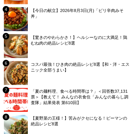
【今日の献立】2026年8月3日(月)「ピリ辛肉みそ
丼」
【驚きのやわらかさ！】ヘルシーなのに大満足！鶏
むね肉の絶品レシピ8選
コスパ最強！ひき肉の絶品レシピ8選【和・洋・エス
ニック全部うまい】
「夏の麺料理、食べる時間帯は？」＜回答数37,131
票＞【教えて！ みんなの衣食住「みんなの暮らし調
査隊」結果発表 第610回】
【夏野菜の王様！】苦みがクセになる！ピーマンの
絶品レシピ8選