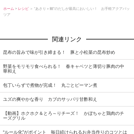
ホーム
>
レシピ
＞ “あさり＋鯛”のだしが最高においしい！ お手軽アクアパッ
ツア
関連リンク
昆布の旨みで味が引き締まる！ 豚と小松菜の昆布炒め
野菜をモリモリ食べられる！ 春キャベツと薄切り豚肉の中
華和え
包丁いらずで煮物が完成！ 丸ごとピーマン煮
ユズの爽やかな香り カブのサッパリ甘酢和え
【動画】ホクホク＆とろ～りチーズ！ かぼちゃと鶏肉のチ
ーズグリル
“ルール化”がポイント 毎日続けられるお弁当作りのコツとは