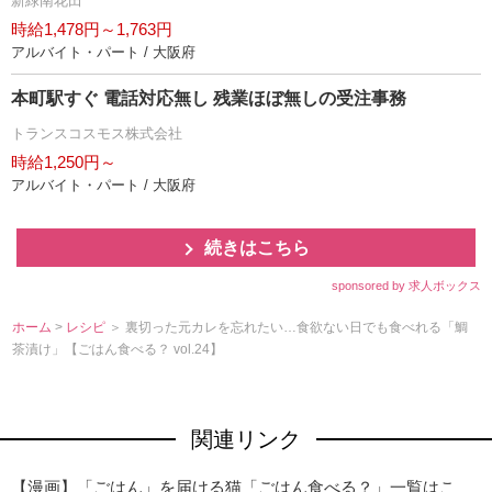
新緑南花田
時給1,478円～1,763円
アルバイト・パート / 大阪府
本町駅すぐ 電話対応無し 残業ほぼ無しの受注事務
トランスコスモス株式会社
時給1,250円～
アルバイト・パート / 大阪府
続きはこちら
sponsored by 求人ボックス
ホーム
>
レシピ
＞ 裏切った元カレを忘れたい…食欲ない日でも食べれる「鯛
茶漬け」【ごはん食べる？ vol.24】
関連リンク
【漫画】「ごはん」を届ける猫「ごはん食べる？」一覧はこ