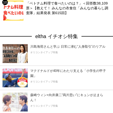
「ベトナム料理で食べたいのは？」＜回答数38,109
票＞【教えて！ みんなの衣食住「みんなの暮らし調
査隊」結果発表 第615回】
eltha イチオシ特集
川島海荷さんと学ぶ 日常に潜む“人身取引”のリアル
オリコンタイアップ特集
マクドナルドが40年にわたり支える「小学生の甲子
園」
オリコンタイアップ特集
森崎ウィン×向井康二“両片思い”にキュンが止まら
ん！
オリコンタイアップ特集