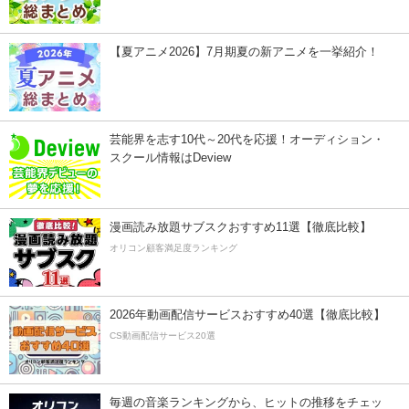
【夏アニメ2026】7月期夏の新アニメを一挙紹介！
芸能界を志す10代～20代を応援！オーディション・
スクール情報はDeview
漫画読み放題サブスクおすすめ11選【徹底比較】
オリコン顧客満足度ランキング
2026年動画配信サービスおすすめ40選【徹底比較】
CS動画配信サービス20選
毎週の音楽ランキングから、ヒットの推移をチェッ