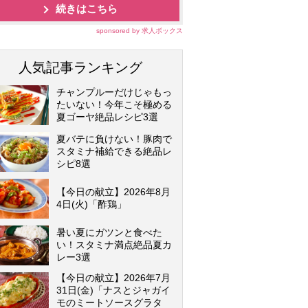
続きはこちら
sponsored by 求人ボックス
人気記事ランキング
チャンプルーだけじゃもっ
たいない！今年こそ極める
夏ゴーヤ絶品レシピ3選
夏バテに負けない！豚肉で
スタミナ補給できる絶品レ
シピ8選
【今日の献立】2026年8月
4日(火)「酢鶏」
暑い夏にガツンと食べた
い！スタミナ満点絶品夏カ
レー3選
【今日の献立】2026年7月
31日(金)「ナスとジャガイ
モのミートソースグラタ