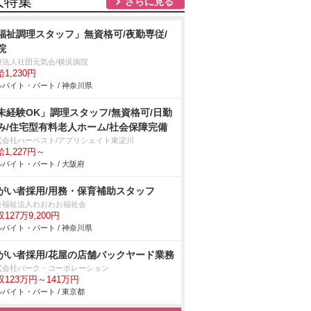
人特集
さらに見る
福祉調理スタッフ」無資格可/夜勤専従/
院
療法人社団元気会/横浜病院
1,230円
バイト・パート / 神奈川県
未経験OK」調理スタッフ/無資格可/日勤
み/住宅型有料老人ホーム/社会保障完備
式会社ハーベスト/アプリシェイト東淀川
1,227円～
バイト・パート / 大阪府
がい者採用/用務・保育補助スタッフ
会福祉法人わおわお福祉会
127万9,200円
バイト・パート / 神奈川県
がい者採用/花屋の店舗バックヤード業務
式会社パーク・コーポレーション
収123万円～141万円
バイト・パート / 東京都