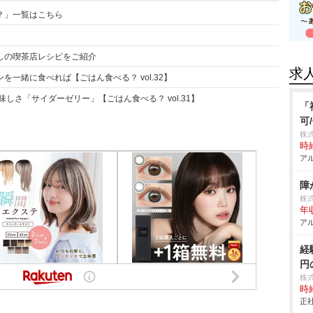
？」一覧はこちら
しの喫茶店レシピをご紹介
求
一緒に食べれば【ごはん食べる？ vol.32】
しさ「サイダーゼリー」【ごはん食べる？ vol.31】
「
可
株
時給
アル
障
株
年
アル
経
円
株
時給
正社