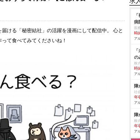
求
「
病
医
を届ける「秘密結社」の活躍を漫画にして配信中。 心と
時給
アル
作って食べてみてくださいね！
「
の
株
時給
アル
障
社
年収
アル
障
株
年
アル