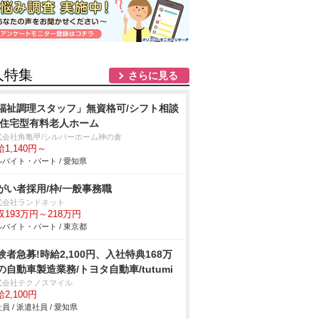
人特集
さらに見る
福祉調理スタッフ」無資格可/シフト相談
/住宅型有料老人ホーム
式会社角亀甲/シルバーホーム神の倉
1,140円～
バイト・パート / 愛知県
がい者採用/枠/一般事務職
式会社ランドネット
収193万円～218万円
バイト・パート / 東京都
験者急募!時給2,100円、入社特典168万
の自動車製造業務/トヨタ自動車/tutumi
式会社テクノスマイル
2,100円
員 / 派遣社員 / 愛知県