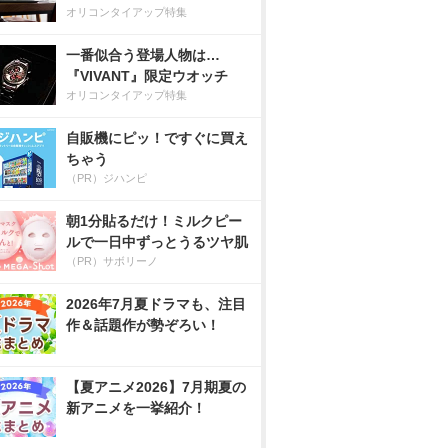
オリコンタイアップ特集
一番似合う登場人物は…
『VIVANT』限定ウオッチ
オリコンタイアップ特集
自販機にピッ！ですぐに買え
ちゃう
（PR）ジハンピ
朝1分貼るだけ！ミルクピー
ルで一日中ずっとうるツヤ肌
（PR）サボリーノ
2026年7月夏ドラマも、注目
作＆話題作が勢ぞろい！
【夏アニメ2026】7月期夏の
新アニメを一挙紹介！