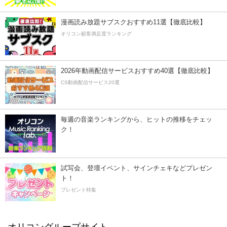
漫画読み放題サブスクおすすめ11選【徹底比較】
オリコン顧客満足度ランキング
2026年動画配信サービスおすすめ40選【徹底比較】
CS動画配信サービス20選
毎週の音楽ランキングから、ヒットの推移をチェッ
ク！
試写会、登壇イベント、サインチェキなどプレゼン
ト！
プレゼント特集
オリコングループサイト