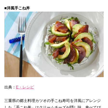
■洋風手こね丼
出典：
E・レシピ
三重県の郷土料理カツオの手こね寿司を洋風にアレンジ
した「手こね丼」はクリームチーズが隠し味。食べてび