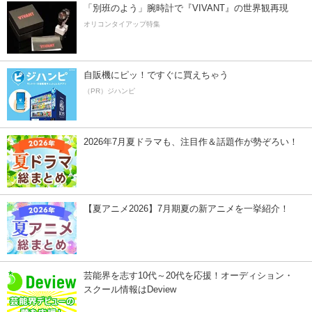
「別班のよう」腕時計で『VIVANT』の世界観再現
オリコンタイアップ特集
自販機にピッ！ですぐに買えちゃう
（PR）ジハンピ
2026年7月夏ドラマも、注目作＆話題作が勢ぞろい！
【夏アニメ2026】7月期夏の新アニメを一挙紹介！
芸能界を志す10代～20代を応援！オーディション・
スクール情報はDeview