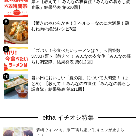
票＞【教えて！ みんなの衣食住「みんなの暮らし調
査隊」結果発表 第610回】
【驚きのやわらかさ！】ヘルシーなのに大満足！鶏
むね肉の絶品レシピ8選
「ズバリ！今食べたいラーメンは？」＜回答数
37,337票＞【教えて！ みんなの衣食住「みんなの暮
らし調査隊」結果発表 第612回】
暑い日においしい「夏の麺」について大調査！（ま
とめ）【教えて！ みんなの衣食住「みんなの暮らし
調査隊」結果発表 第611回】
eltha イチオシ特集
森崎ウィン×向井康二“両片思い”にキュンが止まら
ん！