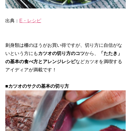
出典：
E・レシピ
刺身類は柵のほうがお買い得ですが、切り方に自信がな
いという方にも
カツオの切り方のコツ
から、
「たたき」
の基本の食べ方とアレンジレシピ
などカツオを満喫する
アイディアが満載です！
■カツオのサクの基本の切り方