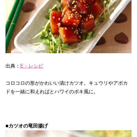
出典：
E・レシピ
コロコロの形がかわいい漬けカツオ。キュウリやアボカ
ドを一緒に和えればとハワイのポキ風に。
■カツオの竜田揚げ