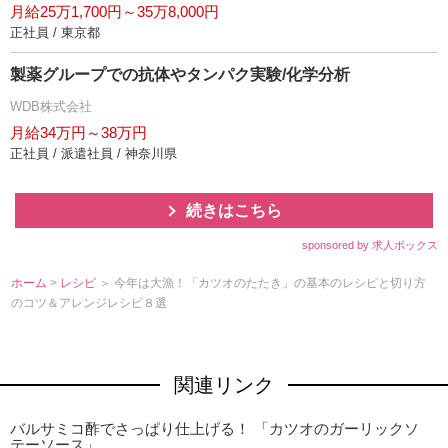
月給25万1,700円～35万8,000円
正社員 / 東京都
製薬グループでの抗体やタンパク実験/化学分析
WDB株式会社
月給34万円～38万円
正社員 / 派遣社員 / 神奈川県
続きはこちら
sponsored by 求人ボックス
ホーム
>
レシピ
＞ 今年は大漁！「カツオのたたき」の基本のレシピと切り方
のコツ＆アレンジレシピ８選
関連リンク
バルサミコ酢でさっぱり仕上げる！ 「カツオのガーリックソ
テーソース」