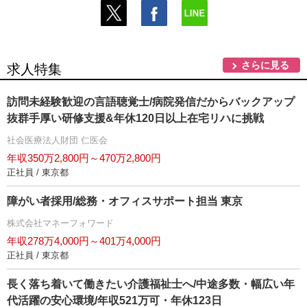
さらに見る
求人特集
訪問未経験歓迎の言語聴覚士/病院発信だからバックアップ
抜群手厚い研修支援&年休120日以上在宅リハに挑戦
社会医療法人財団 仁医会
年収350万2,800円～470万2,800円
正社員 / 東京都
障がい者採用/総務・オフィスサポート担当 東京
株式会社マネーフォワード
年収278万4,000円～401万4,000円
正社員 / 東京都
長く落ち着いて働きたい介護福祉士へ/中途多数・幅広い年
代活躍の安心環境/年収521万可・年休123日