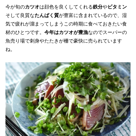
今が旬の
カツオ
は顔色を良くしてくれる
鉄分
ビタミン
そして良質な
たんぱく質
が豊富に含まれているので、湿
気で疲れが溜まってしまうこの時期に食べておきたい食
材のひとつです。
今年はカツオが豊漁
なのでスーパーの
魚売り場で刺身やたたきが柵で豪快に売られています
ね。