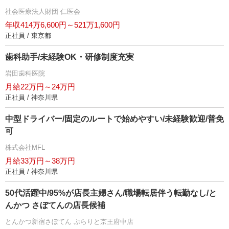
社会医療法人財団 仁医会
年収414万6,600円～521万1,600円
正社員 / 東京都
歯科助手/未経験OK・研修制度充実
田歯科医院
月給22万円～24万円
正社員 / 神奈川県
中型ドライバー/固定のルートで始めやすい/未経験歓迎/普免
可
株式会社MFL
月給33万円～38万円
正社員 / 神奈川県
50代活躍中/95%が店長主婦さん/職場転居伴う転勤なし/と
んかつ さぼてんの店長候補
とんかつ新宿さぼてん ぷらりと京王府中店