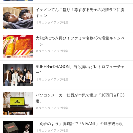
イケメンてんこ盛り！尊すぎる男子の純情ラブに胸
キュン
オリコンタイアップ特集
大好評につき再び！ファミマ名物45％増量キャンペ
ーン
オリコンタイアップ特集
SUPER★DRAGON、自ら描いた”レトロフューチャ
ー”
オリコンタイアップ特集
パソコンメーカー社員が本気で選ぶ「10万円台PC3
選」
オリコンタイアップ特集
「別班のよう」腕時計で『VIVANT』の世界観再現
オリコンタイアップ特集