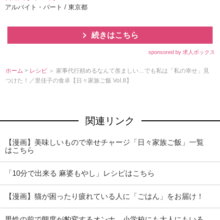
アルバイト・パート / 東京都
続きはこちら
sponsored by 求人ボックス
ホーム
>
レシピ
＞ 家事代行頼めるなんて羨ましい…でも私は「私の幸せ」見
つけた！／里佳子の食卓【日々家族ご飯 Vol.8】
関連リンク
【漫画】美味しいもので幸せチャージ「日々家族ご飯」一覧
はこちら
「10分で出来る 麻婆もやし」レシピはこちら
【漫画】猫が困ったり疲れている人に「ごはん」をお届け！
男性の前で態度が豹変するオンナ…小学校にも大人にもいる