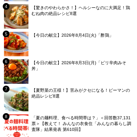
【驚きのやわらかさ！】ヘルシーなのに大満足！鶏
むね肉の絶品レシピ8選
【今日の献立】2026年8月4日(火)「酢鶏」
【今日の献立】2026年8月3日(月)「ピリ辛肉みそ
丼」
【夏野菜の王様！】苦みがクセになる！ピーマンの
絶品レシピ8選
「夏の麺料理、食べる時間帯は？」＜回答数37,131
票＞【教えて！ みんなの衣食住「みんなの暮らし調
査隊」結果発表 第610回】