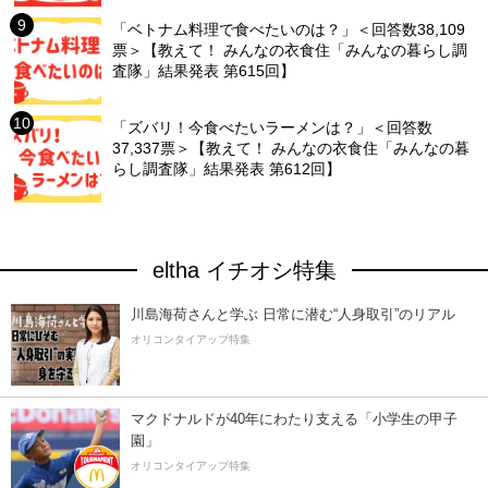
「ベトナム料理で食べたいのは？」＜回答数38,109
票＞【教えて！ みんなの衣食住「みんなの暮らし調
査隊」結果発表 第615回】
「ズバリ！今食べたいラーメンは？」＜回答数
37,337票＞【教えて！ みんなの衣食住「みんなの暮
らし調査隊」結果発表 第612回】
eltha イチオシ特集
川島海荷さんと学ぶ 日常に潜む“人身取引”のリアル
オリコンタイアップ特集
マクドナルドが40年にわたり支える「小学生の甲子
園」
オリコンタイアップ特集