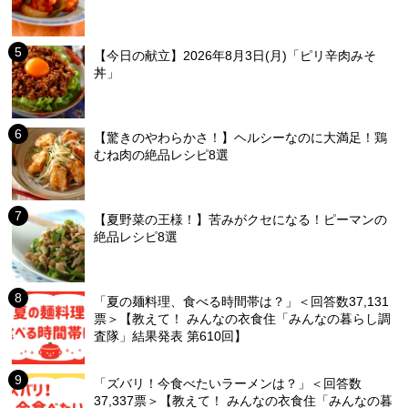
【今日の献立】2026年8月3日(月)「ピリ辛肉みそ
丼」
【驚きのやわらかさ！】ヘルシーなのに大満足！鶏
むね肉の絶品レシピ8選
【夏野菜の王様！】苦みがクセになる！ピーマンの
絶品レシピ8選
「夏の麺料理、食べる時間帯は？」＜回答数37,131
票＞【教えて！ みんなの衣食住「みんなの暮らし調
査隊」結果発表 第610回】
「ズバリ！今食べたいラーメンは？」＜回答数
37,337票＞【教えて！ みんなの衣食住「みんなの暮