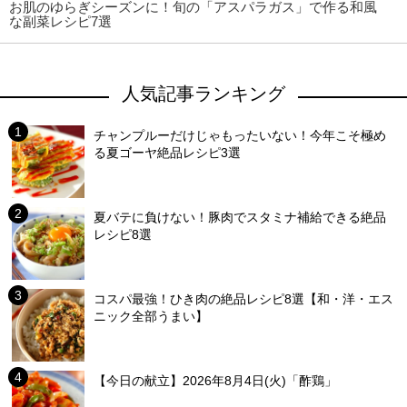
お肌のゆらぎシーズンに！旬の「アスパラガス」で作る和風
な副菜レシピ7選
人気記事ランキング
チャンプルーだけじゃもったいない！今年こそ極め
る夏ゴーヤ絶品レシピ3選
夏バテに負けない！豚肉でスタミナ補給できる絶品
レシピ8選
コスパ最強！ひき肉の絶品レシピ8選【和・洋・エス
ニック全部うまい】
【今日の献立】2026年8月4日(火)「酢鶏」