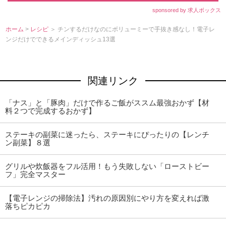
sponsored by 求人ボックス
ホーム
>
レシピ
＞ チンするだけなのにボリューミーで手抜き感なし！電子レ
ンジだけでできるメインディッシュ13選
関連リンク
「ナス」と「豚肉」だけで作るご飯がススム最強おかず【材
料２つで完成するおかず】
ステーキの副菜に迷ったら、ステーキにぴったりの【レンチ
ン副菜】８選
グリルや炊飯器をフル活用！もう失敗しない「ローストビー
フ」完全マスター
【電子レンジの掃除法】汚れの原因別にやり方を変えれば激
落ちピカピカ