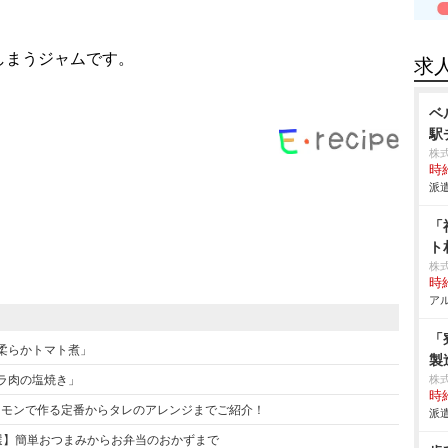
しまうジャムです。
求
ベ
駅
株
時給
派遣
「
ト
株
時給
アル
「
の柔らかトマト煮」
製
バラ肉の塩焼き」
株
時給
ーモンで作る定番からタレのアレンジまでご紹介！
派遣
選】簡単おつまみからお弁当のおかずまで