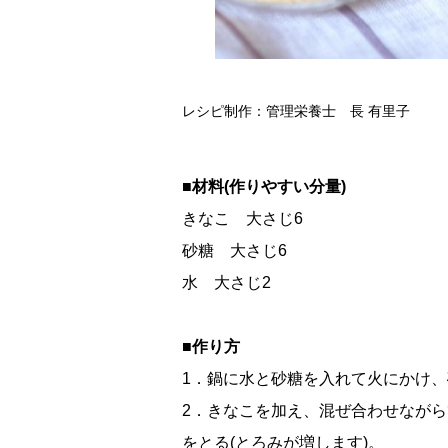
レシピ制作：管理栄養士 長 有里子
■材料(作りやすい分量)
きなこ 大さじ6
砂糖 大さじ6
水 大さじ2
■作り方
1．鍋に水と砂糖を入れて火にかけ
2．きなこを加え、混ぜ合わせなが
をとる(とろみが増します)。