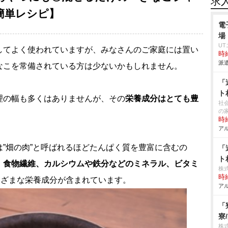
求
簡単レシピ】
電
場
U
してよく使われていますが、みなさんのご家庭には置い
時給
派遣
なこを常備されている方は少ないかもしれません。
「
ト
理の幅も多くはありませんが、その
栄養成分はとても豊
社
の
時給
アル
”畑の肉”と呼ばれるほどたんぱく質を豊富に含むの
「
ト
、食物繊維、カルシウムや鉄分などのミネラル、ビタミ
株
時給
まざまな栄養成分が含まれています。
アル
「
寮
株