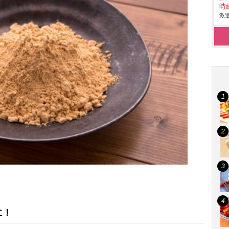
時給
派遣
に！