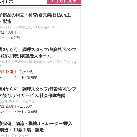
人特集
さらに見る
子部品の組立・検査/寮完備/日払い/工
・製造
Tエージェント株式会社AGT東海第一CU
1,400円
社員 / 愛知県
週2から可」調理スタッフ/無資格可/シフ
相談可/特別養護老人ホーム
会福祉法人千寿会/特別養護老人ホーム 長久手さつき
家
1,140円～1,500円
バイト・パート / 愛知県
週4から可」調理スタッフ/無資格可/シフ
相談可/デイサービス/社会保障完備
式会社望/デイサービス望
1,200円～1,350円
バイト・パート / 愛知県
寮完備」物流・機械オペレーター/即入
/製造・工場/工場・製造
式会社京栄センター