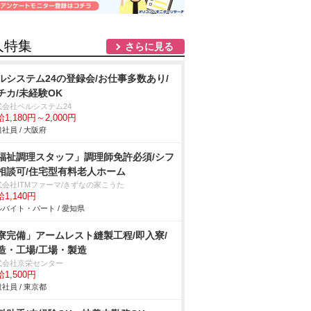
人特集
さらに見る
ルシステム24の登録会/お仕事多数あり/
チカ/未経験OK
式会社ベルシステム24
1,180円～2,000円
社員 / 大阪府
福祉調理スタッフ」調理師免許必須/シフ
相談可/住宅型有料老人ホーム
式会社ITMファーマ/きずなの家こうた
1,140円
バイト・パート / 愛知県
寮完備」アームレスト縫製工程/即入寮/
造・工場/工場・製造
式会社京栄センター
1,500円
社員 / 東京都