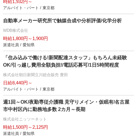
時給1,932円～
アルバイト・パート / 東京都
自動車メーカー研究所で触媒合成や分析評価/化学分析
WDB株式会社
時給1,800円～1,900円
派遣社員 / 愛知県
「住み込みで働ける!新聞配達スタッフ」もちろん未経験
OK/引っ越し費用全額負担!/電話応募可/1日5時間程度
株式会社朝日新聞立川総合販売 豊田
日給8,440円～
アルバイト・パート / 東京都
週1回～OK/夜勤専従介護職 見守りメイン・仮眠有/名古屋
市中村区内に勤務地多数 2カ月～長期
株式会社ニッソーネット
時給1,500円～2,125円
派遣社員 / 愛知県