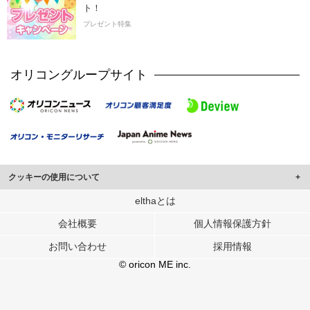
ト！
プレゼント特集
オリコングループサイト
クッキーの使用について
このサイトでは Cookie を使用して、ユーザーに合わせたコンテンツや広告の
elthaとは
表示、ソーシャル メディア機能の提供、広告の表示回数やクリック数の測定を
会社概要
個人情報保護方針
行っています。
また、ユーザーによるサイトの利用状況についても情報を収集し、ソーシャル
お問い合わせ
採用情報
メディアや広告配信、データ解析の各パートナーに提供しています。
各パートナーは、この情報とユーザーが各パートナーに提供した他の情報や、
© oricon ME inc.
ユーザーが各パートナーのサービスを使用したときに収集した他の情報を組み
合わせて使用することがあります。