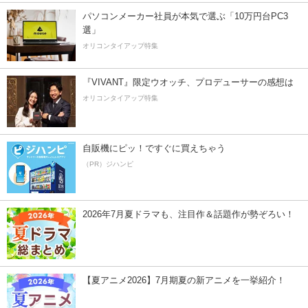
パソコンメーカー社員が本気で選ぶ「10万円台PC3
選」
オリコンタイアップ特集
『VIVANT』限定ウオッチ、プロデューサーの感想は
オリコンタイアップ特集
自販機にピッ！ですぐに買えちゃう
（PR）ジハンピ
2026年7月夏ドラマも、注目作＆話題作が勢ぞろい！
【夏アニメ2026】7月期夏の新アニメを一挙紹介！