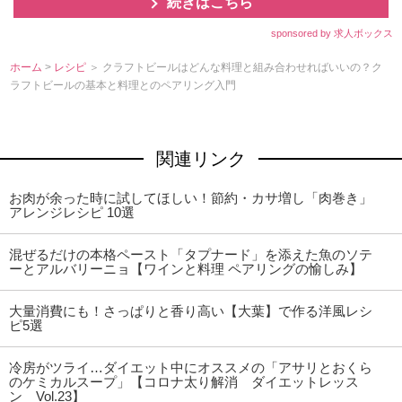
続きはこちら
sponsored by 求人ボックス
ホーム
>
レシピ
＞ クラフトビールはどんな料理と組み合わせればいいの？ク
ラフトビールの基本と料理とのペアリング入門
関連リンク
お肉が余った時に試してほしい！節約・カサ増し「肉巻き」
アレンジレシピ 10選
混ぜるだけの本格ペースト「タプナード」を添えた魚のソテ
ーとアルバリーニョ【ワインと料理 ペアリングの愉しみ】
大量消費にも！さっぱりと香り高い【大葉】で作る洋風レシ
ピ5選
冷房がツライ…ダイエット中にオススメの「アサリとおくら
のケミカルスープ」【コロナ太り解消 ダイエットレッス
ン Vol.23】