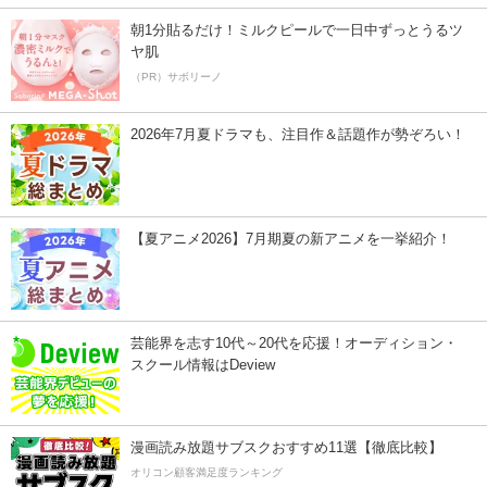
朝1分貼るだけ！ミルクピールで一日中ずっとうるツ
ヤ肌
（PR）サボリーノ
2026年7月夏ドラマも、注目作＆話題作が勢ぞろい！
【夏アニメ2026】7月期夏の新アニメを一挙紹介！
芸能界を志す10代～20代を応援！オーディション・
スクール情報はDeview
漫画読み放題サブスクおすすめ11選【徹底比較】
オリコン顧客満足度ランキング