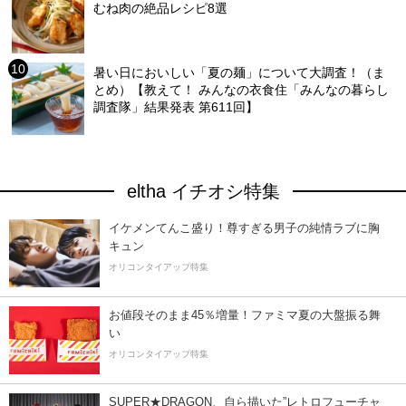
むね肉の絶品レシピ8選
暑い日においしい「夏の麺」について大調査！（ま
とめ）【教えて！ みんなの衣食住「みんなの暮らし
調査隊」結果発表 第611回】
eltha イチオシ特集
イケメンてんこ盛り！尊すぎる男子の純情ラブに胸
キュン
オリコンタイアップ特集
お値段そのまま45％増量！ファミマ夏の大盤振る舞
い
オリコンタイアップ特集
SUPER★DRAGON、自ら描いた”レトロフューチャ