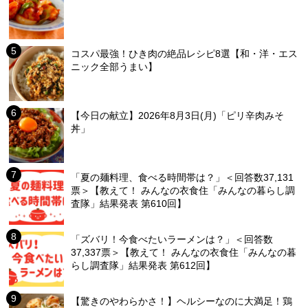
コスパ最強！ひき肉の絶品レシピ8選【和・洋・エス
ニック全部うまい】
【今日の献立】2026年8月3日(月)「ピリ辛肉みそ
丼」
「夏の麺料理、食べる時間帯は？」＜回答数37,131
票＞【教えて！ みんなの衣食住「みんなの暮らし調
査隊」結果発表 第610回】
「ズバリ！今食べたいラーメンは？」＜回答数
37,337票＞【教えて！ みんなの衣食住「みんなの暮
らし調査隊」結果発表 第612回】
【驚きのやわらかさ！】ヘルシーなのに大満足！鶏