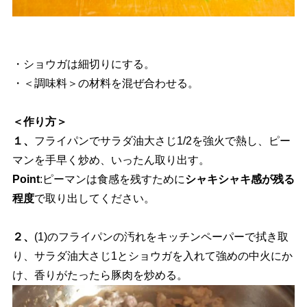
・ショウガは細切りにする。
・＜調味料＞の材料を混ぜ合わせる。
＜作り方＞
１、
フライパンでサラダ油大さじ1/2を強火で熱し、ピー
マンを手早く炒め、いったん取り出す。
Point
:ピーマンは食感を残すために
シャキシャキ感が残る
程度
で取り出してください。
２、
(1)のフライパンの汚れをキッチンペーパーで拭き取
り、サラダ油大さじ1とショウガを入れて強めの中火にか
け、香りがたったら豚肉を炒める。