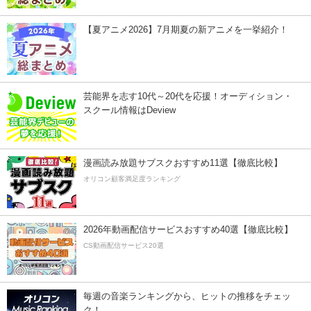
【夏アニメ2026】7月期夏の新アニメを一挙紹介！
芸能界を志す10代～20代を応援！オーディション・
スクール情報はDeview
漫画読み放題サブスクおすすめ11選【徹底比較】
オリコン顧客満足度ランキング
2026年動画配信サービスおすすめ40選【徹底比較】
CS動画配信サービス20選
毎週の音楽ランキングから、ヒットの推移をチェッ
ク！