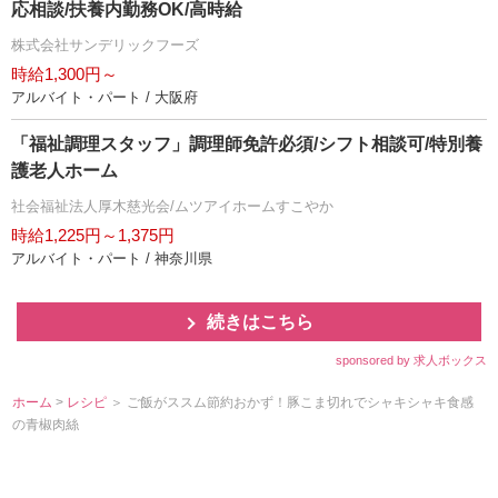
応相談/扶養内勤務OK/高時給
株式会社サンデリックフーズ
時給1,300円～
アルバイト・パート / 大阪府
「福祉調理スタッフ」調理師免許必須/シフト相談可/特別養
護老人ホーム
社会福祉法人厚木慈光会/ムツアイホームすこやか
時給1,225円～1,375円
アルバイト・パート / 神奈川県
続きはこちら
sponsored by 求人ボックス
ホーム
>
レシピ
＞ ご飯がススム節約おかず！豚こま切れでシャキシャキ食感
の青椒肉絲