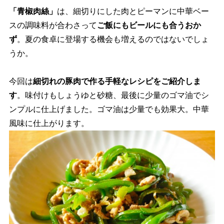
「青椒肉絲」
は、細切りにした肉とピーマンに中華ベー
スの調味料が合わさって
ご飯にもビールにも合うおか
ず
。夏の食卓に登場する機会も増えるのではないでしょ
うか。
今回は
細切れの豚肉で作る手軽なレシピをご紹介しま
す
。味付けもしょうゆと砂糖、最後に少量のゴマ油でシ
ンプルに仕上げました。ゴマ油は少量でも効果大。中華
風味に仕上がります。