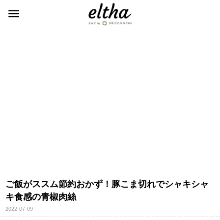
ご飯がススム節約おかず！豚こま切れでシャキシャ
キ食感の青椒肉絲
2022-07-09