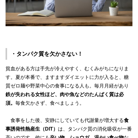
・タンパク質を欠かさない！
貧血がある方は手先が冷えやすく、むくみがちになりま
す。夏が本番で、ますますダイエットに力が入ると、糖
質ゼロ麺や野菜中心の食事になる人も。毎月月経があり
鉄が失われる女性ほど、肉や魚などのたんぱく質は必
須。
毎食欠かさず、食べましょう。
食事をした後、安静にしていても代謝量が増大する
食
事誘発性熱産生（DIT）
は、タンパク質の消化吸収が一番
高いのです。他にも
辛い物、ショウガ、温かい食べ物
な