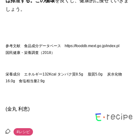
は排泄する。この循環
を良くし、健康的に痩せていきま
しょう。
参考文献 食品成分データベース https://fooddb.mext.go.jp/index.pl
国民健康・栄養調査（2018）
栄養成分 エネルギー132Kcal タンパク質8.5g 脂質5.0g 炭水化物
16.0g 食塩相当量2.9g
(金丸 利恵)
#レシピ