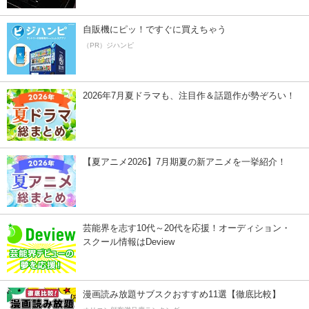
自販機にピッ！ですぐに買えちゃう
（PR）ジハンピ
2026年7月夏ドラマも、注目作＆話題作が勢ぞろい！
【夏アニメ2026】7月期夏の新アニメを一挙紹介！
芸能界を志す10代～20代を応援！オーディション・
スクール情報はDeview
漫画読み放題サブスクおすすめ11選【徹底比較】