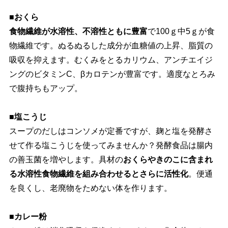
■おくら
食物繊維が水溶性、不溶性ともに豊富
で100ｇ中5ｇが食
物繊維です。ぬるぬるした成分が血糖値の上昇、脂質の
吸収を抑えます。むくみをとるカリウム、アンチエイジ
ングのビタミンC、βカロテンが豊富です。適度なとろみ
で腹持ちもアップ。
■塩こうじ
スープのだしはコンソメが定番ですが、麹と塩を発酵さ
せて作る塩こうじを使ってみませんか？発酵食品は腸内
の善玉菌を増やします。具材の
おくらやきのこに含まれ
る水溶性食物繊維を組み合わせるとさらに活性化
。便通
を良くし、老廃物をためない体を作ります。
■カレー粉