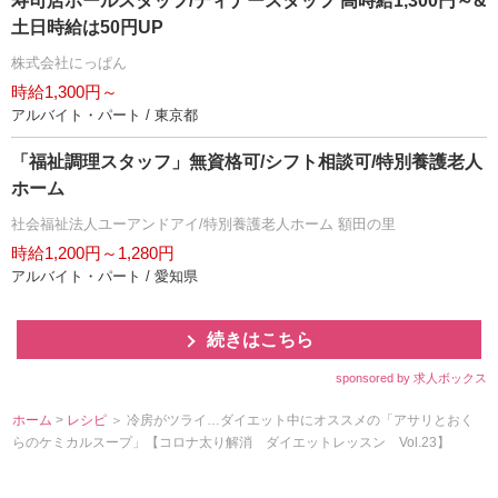
寿司店ホールスタッフ/ディナースタッフ 高時給1,300円～&
土日時給は50円UP
株式会社にっぱん
時給1,300円～
アルバイト・パート / 東京都
「福祉調理スタッフ」無資格可/シフト相談可/特別養護老人
ホーム
社会福祉法人ユーアンドアイ/特別養護老人ホーム 額田の里
時給1,200円～1,280円
アルバイト・パート / 愛知県
続きはこちら
sponsored by 求人ボックス
ホーム
>
レシピ
＞ 冷房がツライ…ダイエット中にオススメの「アサリとおく
らのケミカルスープ」【コロナ太り解消 ダイエットレッスン Vol.23】