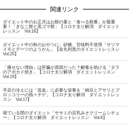
関連リンク
ダイエット中のお正月はお餅の量と「食べる順番」が最重
要！「きなこ餅と黒ゴマ餅」【コロナ太り解消 ダイエット
レッスン Vol.16】
ダイエット中の秋のおやつに。砂糖、甘味料不使用「サツマ
イモとデーツのようかん」【金丸利恵のダイエットレッスン
Vol.25】
「痩せない理由」は肝臓が原因だった？解毒を助ける「タラ
のアボカド焼き」【コロナ太り解消 ダイエットレッスン
Vol.19】
手足の冷えには「造血」に必要な栄養を「納豆とアサリとブ
ロッコリーの熱々チゲ」【コロナ太り解消 ダイエットレッ
スン Vol.17】
寝ている間のダイエット「ササミの豆乳みそクリームシチュ
ー」【コロナ太り解消 ダイエットレッスン Vol.6】