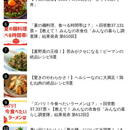
丼」
「夏の麺料理、食べる時間帯は？」＜回答数37,131
票＞【教えて！ みんなの衣食住「みんなの暮らし調
査隊」結果発表 第610回】
【夏野菜の王様！】苦みがクセになる！ピーマンの
絶品レシピ8選
【驚きのやわらかさ！】ヘルシーなのに大満足！鶏
むね肉の絶品レシピ8選
「ズバリ！今食べたいラーメンは？」＜回答数
37,337票＞【教えて！ みんなの衣食住「みんなの暮
らし調査隊」結果発表 第612回】
暑い日においしい「夏の麺」について大調査！（ま