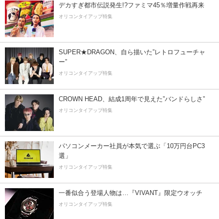
デカすぎ都市伝説発生!?ファミマ45％増量作戦再来
オリコンタイアップ特集
SUPER★DRAGON、自ら描いた”レトロフューチャ
ー”
オリコンタイアップ特集
CROWN HEAD、結成1周年で見えた”バンドらしさ”
オリコンタイアップ特集
パソコンメーカー社員が本気で選ぶ「10万円台PC3
選」
オリコンタイアップ特集
一番似合う登場人物は…『VIVANT』限定ウオッチ
オリコンタイアップ特集