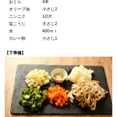
おくら 4本
オリーブ油 小さじ2
ニンニク 1/2片
塩こうじ 大さじ2
水 400ｍｌ
カレー粉 小さじ1
【下準備】