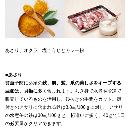
あさり、オクラ、塩こうじとカレー粉
■あさり
貧血予防に必須の
鉄、肌、髪、爪の美しさをキープする
亜鉛は、貝類に多く
含まれます。むき身で水煮や冷凍で
販売しているものを活用し、砂抜きの手間をカット。殻
付きのアサリに含まれる鉄は3.8㎎/100ｇに対し、アサリ
の水煮缶の鉄は30㎎/100ｇと、桁違いに多く、40ｇで1日
の必要量がクリアできます。