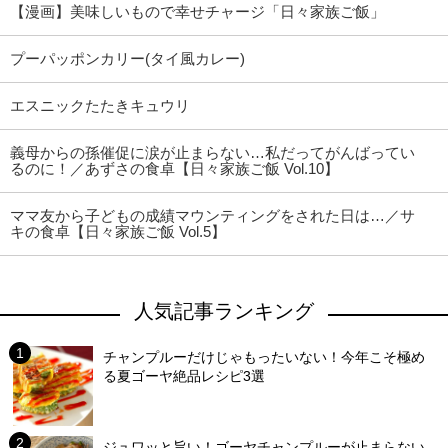
【漫画】美味しいもので幸せチャージ「日々家族ご飯」
プーパッポンカリー(タイ風カレー)
エスニックたたきキュウリ
義母からの孫催促に涙が止まらない…私だってがんばってい
るのに！／あずさの食卓【日々家族ご飯 Vol.10】
ママ友から子どもの成績マウンティングをされた日は…／サ
キの食卓【日々家族ご飯 Vol.5】
人気記事ランキング
チャンプルーだけじゃもったいない！今年こそ極め
る夏ゴーヤ絶品レシピ3選
ジュワッと旨い！ゴーヤチャンプルーが止まらない