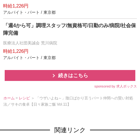
時給1,226円
アルバイト・パート / 東京都
「週4から可」調理スタッフ/無資格可/日勤のみ/病院/社会保
障完備
医療法人社団美誠会 荒川病院
時給1,226円
アルバイト・パート / 東京都
続きはこちら
sponsored by 求人ボックス
ホーム
>
レシピ
＞ 「ウザいよね～」陰口ばかり言うパート仲間への賢い対処
法／サキの食卓【日々家族ご飯 Vol.11】
関連リンク