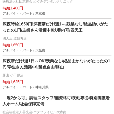
医療法人社団恵将会 めぐみデンタルクリニック
時給1,400円
アルバイト・パート / 東京都
深夜時給1650円!深夜帯だけ!週1～/残業なし/絶品賄いがた
ったの1円/主婦さん活躍中!/扶養内可/四天王
四天王 道頓堀店
時給1,650円
アルバイト・パート / 大阪府
深夜帯だけ!週1日～OK/残業なし/絶品まかないがたったの1
円/学生さん活躍中!/髪色自由/豚山
豚山 小田原店
時給1,625円
アルバイト・パート / 神奈川県
「週2から可」調理スタッフ/無資格可/夜勤専従/特別養護老
人ホーム/社会保障完備
社会福祉法人善光会/バタフライヒル大森南