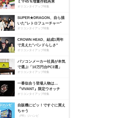
ミマ45％増量作戦再来
オリコンタイアップ特集
SUPER★DRAGON、自ら描
いた”レトロフューチャー”
オリコンタイアップ特集
CROWN HEAD、結成1周年
で見えた”バンドらしさ”
オリコンタイアップ特集
パソコンメーカー社員が本気
で選ぶ「10万円台PC3選」
オリコンタイアップ特集
一番似合う登場人物は…
『VIVANT』限定ウオッチ
オリコンタイアップ特集
自販機にピッ！ですぐに買え
ちゃう
（PR）ジハンピ