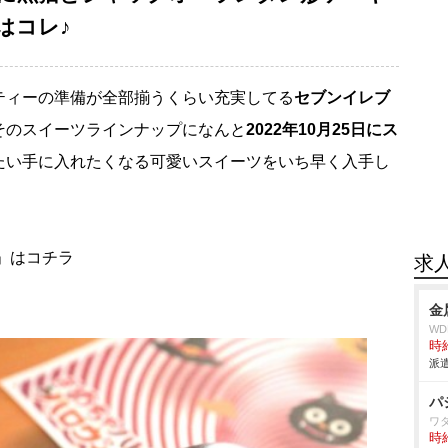
はコレ♪
ティーの準備が全部揃うくらい充実してる
セブンイレブ
そのスイーツラインナップになんと
2022年10月25日にス
たい手に入れたくなる可愛いスイーツをいち早く入手し
ン」はコチラ
求
金
W
時給
派遣
パ
ワ
時給