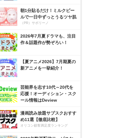
朝1分貼るだけ！ミルクピー
ルで一日中ずっとうるツヤ肌
（PR）サボリーノ
2026年7月夏ドラマも、注目
作＆話題作が勢ぞろい！
【夏アニメ2026】7月期夏の
新アニメを一挙紹介！
芸能界を志す10代～20代を
応援！オーディション・スク
ール情報はDeview
漫画読み放題サブスクおすす
め11選【徹底比較】
オリコン顧客満足度ランキング