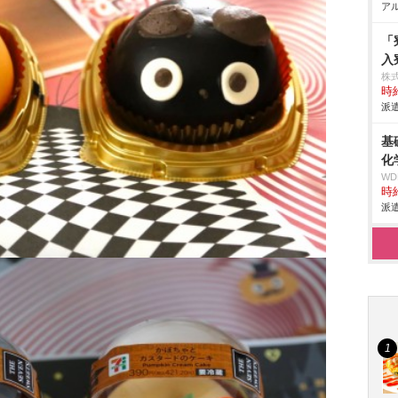
アル
「
入
株
時給
派遣
基
化
W
時給
派遣