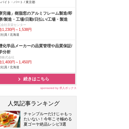
バイト・パート / 東京都
寮完備」樹脂窓のアルミフレーム製造/即
寮/製造・工場/日勤/日払い/工場・製造
式会社京栄センター
1,230円～1,538円
社員 / 北海道
礎化学品メーカーの品質管理や品質保証/
学分析
DB株式会社
1,400円～1,450円
社員 / 北海道
続きはこちら
sponsored by 求人ボックス
人気記事ランキング
チャンプルーだけじゃもっ
たいない！今年こそ極める
夏ゴーヤ絶品レシピ3選