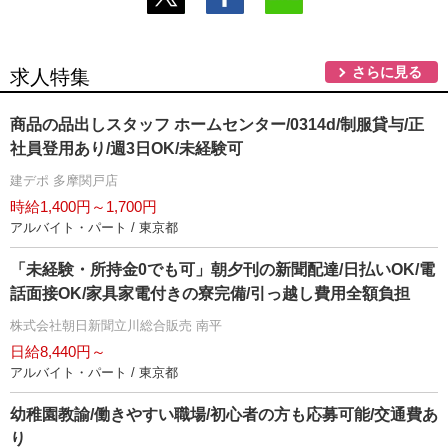
さらに見る
求人特集
商品の品出しスタッフ ホームセンター/0314d/制服貸与/正
社員登用あり/週3日OK/未経験可
建デポ 多摩関戸店
時給1,400円～1,700円
アルバイト・パート / 東京都
「未経験・所持金0でも可」朝夕刊の新聞配達/日払いOK/電
話面接OK/家具家電付きの寮完備/引っ越し費用全額負担
株式会社朝日新聞立川総合販売 南平
日給8,440円～
アルバイト・パート / 東京都
幼稚園教諭/働きやすい職場/初心者の方も応募可能/交通費あ
り