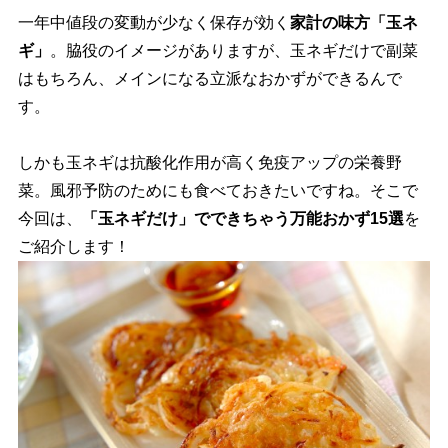
一年中値段の変動が少なく保存が効く
家計の味方「玉ネ
ギ」
。脇役のイメージがありますが、玉ネギだけで副菜
はもちろん、メインになる立派なおかずができるんで
す。
しかも玉ネギは抗酸化作用が高く免疫アップの栄養野
菜。風邪予防のためにも食べておきたいですね。そこで
今回は、
「玉ネギだけ」でできちゃう万能おかず15選
を
ご紹介します！