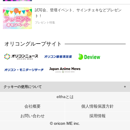
試写会、登壇イベント、サインチェキなどプレゼン
ト！
プレゼント特集
オリコングループサイト
クッキーの使用について
このサイトでは Cookie を使用して、ユーザーに合わせたコンテンツや広告の
elthaとは
表示、ソーシャル メディア機能の提供、広告の表示回数やクリック数の測定を
会社概要
個人情報保護方針
行っています。
また、ユーザーによるサイトの利用状況についても情報を収集し、ソーシャル
お問い合わせ
採用情報
メディアや広告配信、データ解析の各パートナーに提供しています。
各パートナーは、この情報とユーザーが各パートナーに提供した他の情報や、
© oricon ME inc.
ユーザーが各パートナーのサービスを使用したときに収集した他の情報を組み