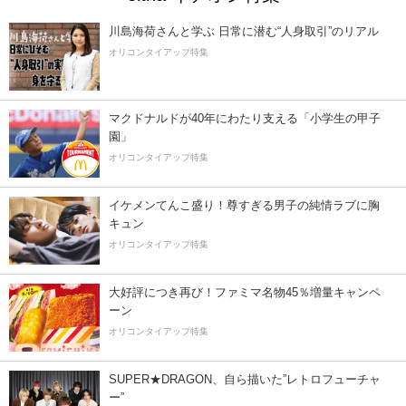
川島海荷さんと学ぶ 日常に潜む“人身取引”のリアル
オリコンタイアップ特集
マクドナルドが40年にわたり支える「小学生の甲子
園」
オリコンタイアップ特集
イケメンてんこ盛り！尊すぎる男子の純情ラブに胸
キュン
オリコンタイアップ特集
大好評につき再び！ファミマ名物45％増量キャンペ
ーン
オリコンタイアップ特集
SUPER★DRAGON、自ら描いた”レトロフューチャ
ー”