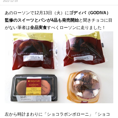
2022-12-19
あのローソンで12月13日（火）に
ゴディバ（GODIVA）
監修のスイーツとパンが4品も発売開始
と聞きチョコに目
がない筆者は
全品実食
すべくローソンに走りました！
左から時計まわりに「ショコラボンボローニ」「ショコ