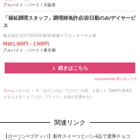
アルバイト・パート / 大阪府
「福祉調理スタッフ」調理師免許必須/日勤のみ/デイサービ
ス
株式会社SOYOKAZE/町田成瀬ケアセンターそよ風
時給1,300円～1,500円
アルバイト・パート / 東京都
続きはこちら
sponsored by 求人ボックス
ホーム
>
レシピ
＞ 今「きのこの山・たけのこの里」を買うと【無料引換券】
がもらえる！セブンの「プライチ」企画が見逃せない
関連リンク
【ローソン×ゴディバ】新作スイーツとパン4品で濃厚チョコ