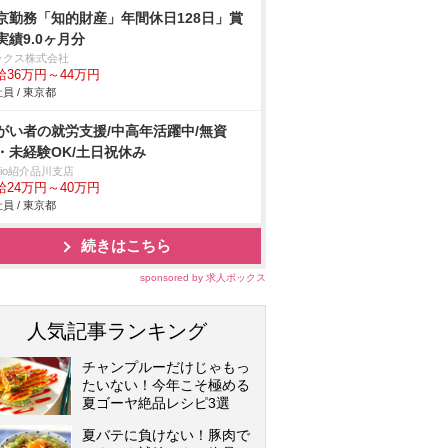
京勤務「知的財産」年間休日128日」賞
実績9.0ヶ月分
ックス株式会社
給36万円～44万円
員 / 東京都
がい者の就労支援/中高年活躍中/無資
・未経験OK/土日祝休み
trio紹介品川支店
給24万円～40万円
員 / 東京都
続きはこちら
sponsored by 求人ボックス
人気記事ランキング
チャンプルーだけじゃもっ
たいない！今年こそ極める
夏ゴーヤ絶品レシピ3選
夏バテに負けない！豚肉で