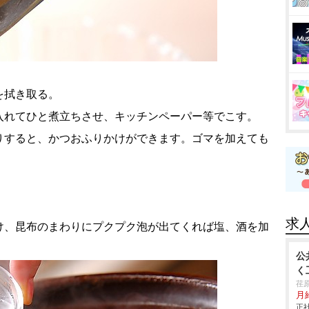
を拭き取る。
入れてひと煮立ちさせ、キッチンペーパー等でこす。
りすると、かつおふりかけができます。ゴマを加えても
求
け、昆布のまわりにプクプク泡が出てくれば塩、酒を加
公
く
荏
月給
正社