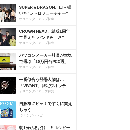
SUPER★DRAGON、自ら描
いた”レトロフューチャー”
オリコンタイアップ特集
CROWN HEAD、結成1周年
で見えた”バンドらしさ”
オリコンタイアップ特集
パソコンメーカー社員が本気
で選ぶ「10万円台PC3選」
オリコンタイアップ特集
一番似合う登場人物は…
『VIVANT』限定ウオッチ
オリコンタイアップ特集
自販機にピッ！ですぐに買え
ちゃう
（PR）ジハンピ
朝1分貼るだけ！ミルクピー