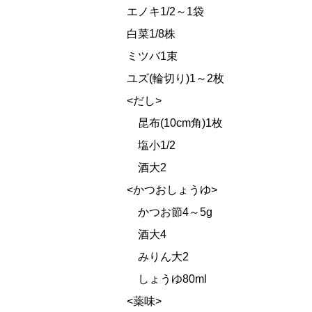
エノキ1/2～1袋
白菜1/8株
ミツバ1束
ユズ(輪切り)1～2枚
<だし>
昆布(10cm角)1枚
塩小1/2
酒大2
<かつおしょうゆ>
かつお節4～5g
酒大4
みりん大2
しょうゆ80ml
<薬味>