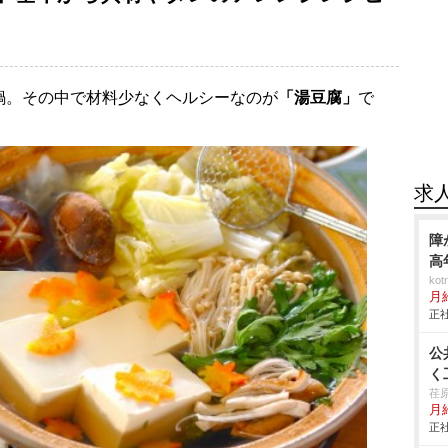
鍋。その中で材料少なくヘルシーなのが
「湯豆腐」
で
求
障
高
ko
月
正社
公
く
荏
月給
正社