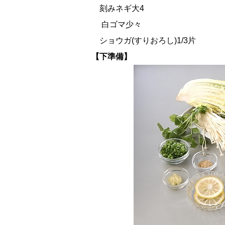
刻みネギ大4
白ゴマ少々
ショウガ(すりおろし)1/3片
【下準備】