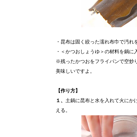
・昆布は固く絞った濡れ布巾で汚れ
・＜かつおしょうゆ＞の材料を鍋に
※残ったかつおをフライパンで空炒
美味しいですよ。
【作り方】
１、
土鍋に昆布と水を入れて火にか
える。