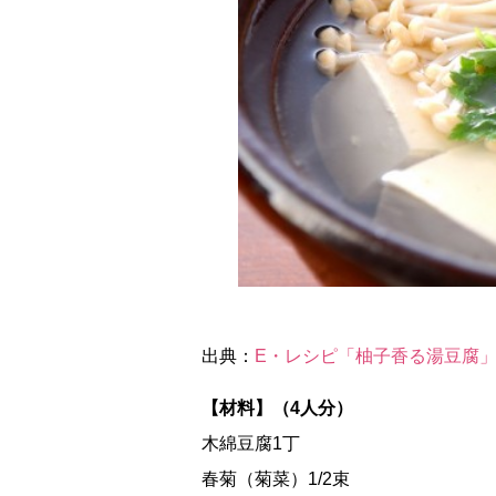
出典：
E・レシピ「柚子香る湯豆腐
【材料】（4人分）
木綿豆腐1丁
春菊（菊菜）1/2束