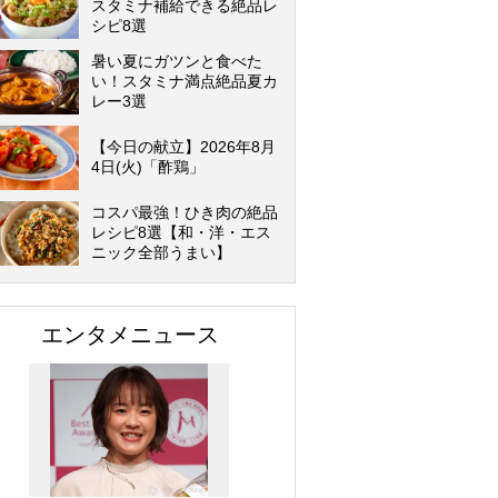
スタミナ補給できる絶品レ
シピ8選
暑い夏にガツンと食べた
い！スタミナ満点絶品夏カ
レー3選
【今日の献立】2026年8月
4日(火)「酢鶏」
コスパ最強！ひき肉の絶品
レシピ8選【和・洋・エス
ニック全部うまい】
エンタメニュース