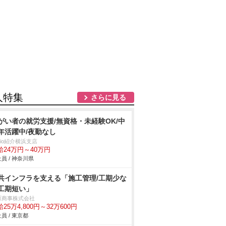
人特集
さらに見る
がい者の就労支援/無資格・未経験OK/中
年活躍中/夜勤なし
trio紹介横浜支店
給24万円～40万円
員 / 神奈川県
共インフラを支える「施工管理/工期少な
工期短い」
原商事株式会社
25万4,800円～32万600円
員 / 東京都