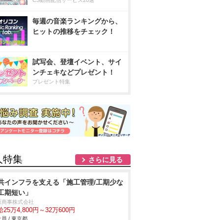
CS動画配信サービス20選
毎週の音楽ランキングから、
ヒットの推移をチェック！
試写会、登壇イベント、サイ
ンチェキなどプレゼント！
プレゼント特集
人特集
さらに見る
共インフラを支える「施工管理/工期少な
工期短い」
原商事株式会社
25万4,800円～32万600円
員 / 東京都