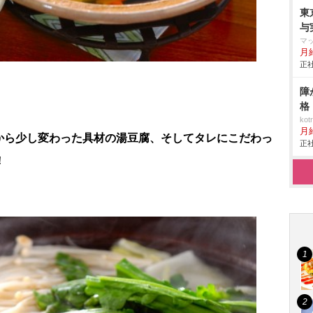
東
与
マ
月
正社
障
格
ko
月
から少し変わった具材の湯豆腐、そしてタレにこだわっ
正社
！