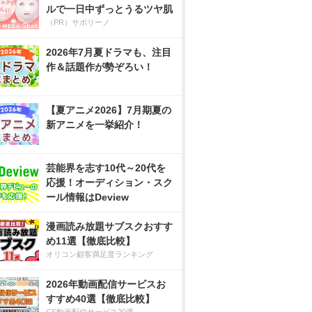
ルで一日中ずっとうるツヤ肌
（PR）サボリーノ
2026年7月夏ドラマも、注目
作＆話題作が勢ぞろい！
【夏アニメ2026】7月期夏の
新アニメを一挙紹介！
芸能界を志す10代～20代を
応援！オーディション・スク
ール情報はDeview
漫画読み放題サブスクおすす
め11選【徹底比較】
オリコン顧客満足度ランキング
2026年動画配信サービスお
すすめ40選【徹底比較】