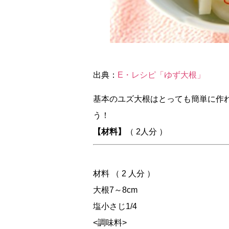
出典：
E・レシピ「ゆず大根」
基本のユズ大根はとっても簡単に作
う！
【材料】
（ 2人分 ）
材料 （ 2 人分 ）
大根7～8cm
塩小さじ1/4
<調味料>