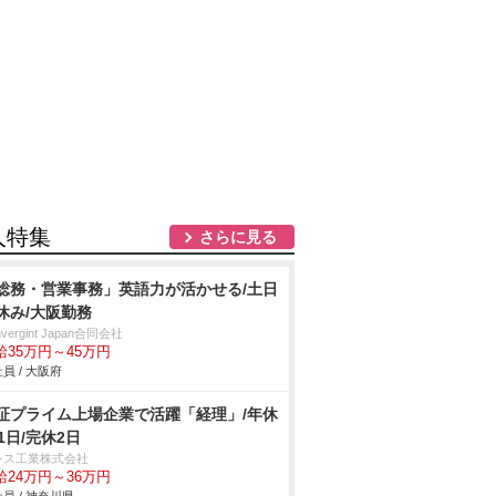
人特集
さらに見る
総務・営業事務」英語力が活かせる/土日
休み/大阪勤務
nvergint Japan合同会社
給35万円～45万円
員 / 大阪府
証プライム上場企業で活躍「経理」/年休
21日/完休2日
レス工業株式会社
給24万円～36万円