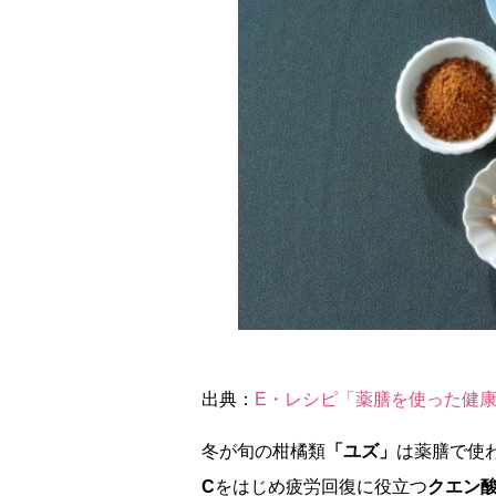
出典：
E・レシピ「薬膳を使った健
冬が旬の柑橘類
「ユズ」
は薬膳で使
C
をはじめ疲労回復に役立つ
クエン