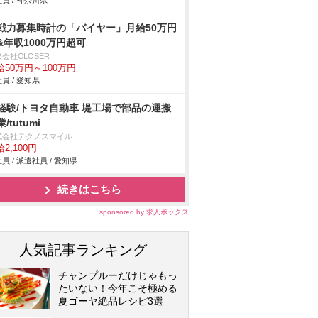
員 / 神奈川県
戦力募集時計の「バイヤー」月給50万円
&年収1000万円超可
会社CLOSER
給50万円～100万円
員 / 愛知県
経験/トヨタ自動車 堤工場で部品の運搬
/tutumi
式会社テクノスマイル
2,100円
員 / 派遣社員 / 愛知県
続きはこちら
sponsored by 求人ボックス
人気記事ランキング
チャンプルーだけじゃもっ
たいない！今年こそ極める
夏ゴーヤ絶品レシピ3選