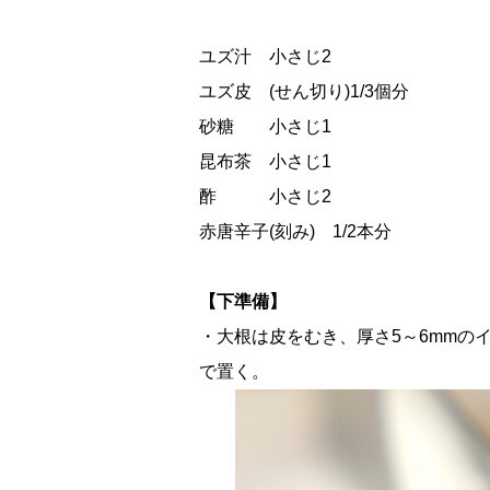
ユズ汁 小さじ2
ユズ皮 (せん切り)1/3個分
砂糖 小さじ1
昆布茶 小さじ1
酢 小さじ2
赤唐辛子(刻み) 1/2本分
【下準備】
・大根は皮をむき、厚さ5～6mmの
で置く。