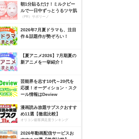
朝1分貼るだけ！ミルクピー
ルで一日中ずっとうるツヤ肌
（PR）サボリーノ
2026年7月夏ドラマも、注目
作＆話題作が勢ぞろい！
【夏アニメ2026】7月期夏の
新アニメを一挙紹介！
芸能界を志す10代～20代を
応援！オーディション・スク
ール情報はDeview
漫画読み放題サブスクおすす
め11選【徹底比較】
オリコン顧客満足度ランキング
2026年動画配信サービスお