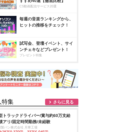
すすめ40選【徹底比較】
CS動画配信サービス20選
毎週の音楽ランキングから、
ヒットの推移をチェック！
試写会、登壇イベント、サイ
ンチェキなどプレゼント！
プレゼント特集
人特集
さらに見る
型トラックドライバー/賞与約60万支給
績アリ/固定時間勤務/未経験
糧製パン株式会社 月寒工場