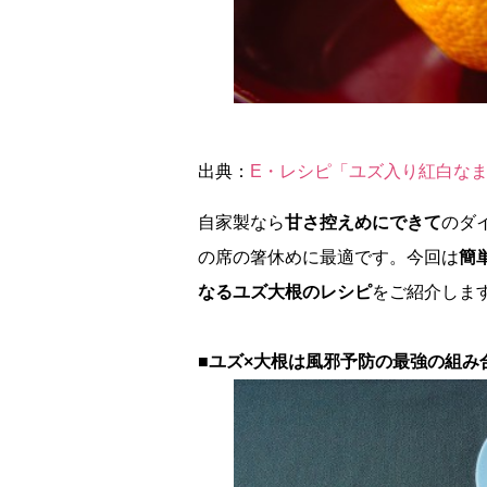
出典：
E・レシピ「ユズ入り紅白な
自家製なら
甘さ控えめにできて
のダ
の席の箸休めに最適です。今回は
簡
なるユズ大根のレシピ
をご紹介しま
■ユズ×大根は風邪予防の最強の組み