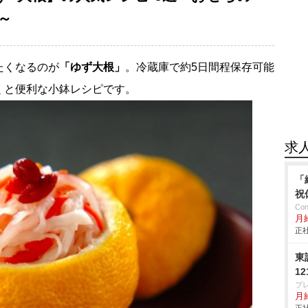
～
たくなるのが
「ゆず大根」
。冷蔵庫で約5日間程保存可能
くと便利な小鉢レシピです。
求
「
祝
Co
月
正社
東
1
プ
月