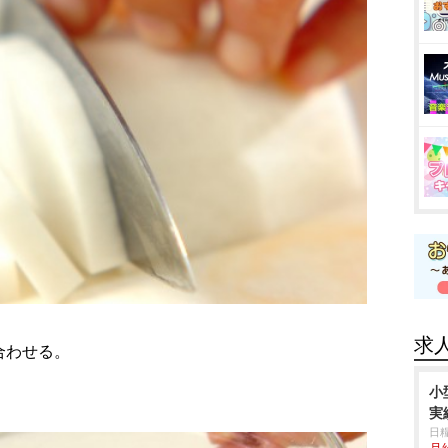
求
合わせる。
小
実
日