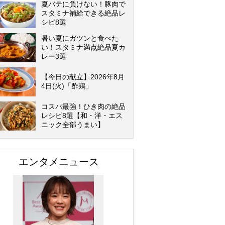
夏バテに負けない！豚肉で
スタミナ補給できる絶品レ
シピ8選
暑い夏にガツンと食べた
い！スタミナ満点絶品夏カ
レー3選
【今日の献立】2026年8月
4日(火)「酢鶏」
コスパ最強！ひき肉の絶品
レシピ8選【和・洋・エス
ニック全部うまい】
エンタメニュース