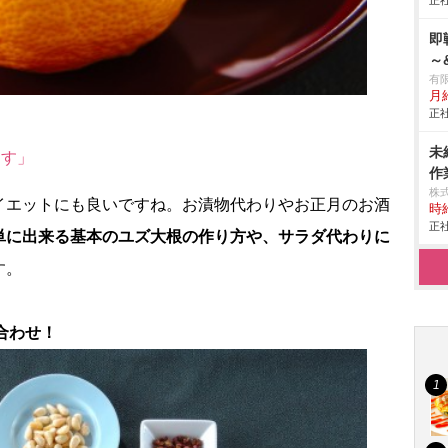
正社
即
～
有限
月
正社
未
ます」
作業
株
イエットにも良いですね。お漬物代わりやお正月のお酒
時給
正社
単に出来る基本のユズ大根の作り方や、サラダ代わりに
す。
合わせ！