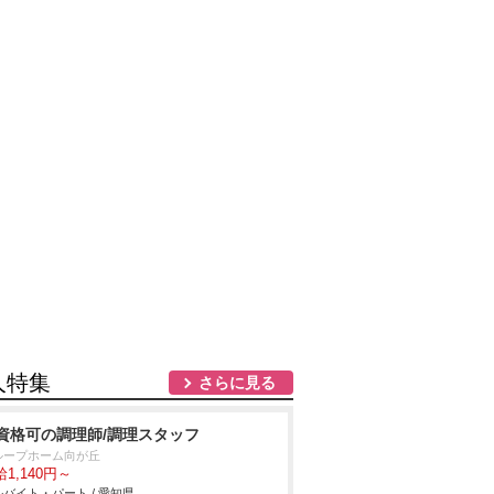
人特集
さらに見る
資格可の調理師/調理スタッフ
ループホーム向が丘
1,140円～
バイト・パート / 愛知県