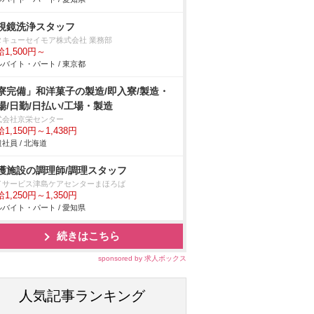
視鏡洗浄スタッフ
タキューセイモア株式会社 業務部
1,500円～
バイト・パート / 東京都
寮完備」和洋菓子の製造/即入寮/製造・
場/日勤/日払い/工場・製造
式会社京栄センター
1,150円～1,438円
社員 / 北海道
護施設の調理師/調理スタッフ
イサービス津島ケアセンターまほろば
1,250円～1,350円
バイト・パート / 愛知県
続きはこちら
sponsored by 求人ボックス
人気記事ランキング