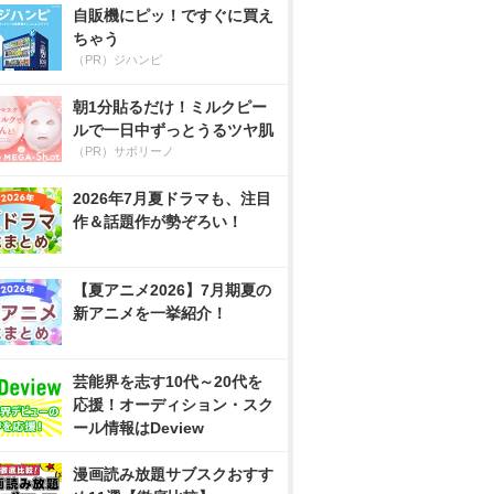
自販機にピッ！ですぐに買え
ちゃう
（PR）ジハンピ
朝1分貼るだけ！ミルクピー
ルで一日中ずっとうるツヤ肌
（PR）サボリーノ
2026年7月夏ドラマも、注目
作＆話題作が勢ぞろい！
【夏アニメ2026】7月期夏の
新アニメを一挙紹介！
芸能界を志す10代～20代を
応援！オーディション・スク
ール情報はDeview
漫画読み放題サブスクおすす