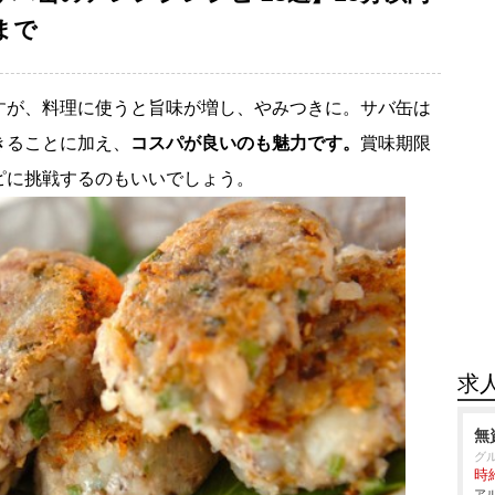
まで
すが、料理に使うと旨味が増し、やみつきに。サバ缶は
きることに加え、
コスパが良いのも魅力です。
賞味期限
ピに挑戦するのもいいでしょう。
求
無
グ
時給
アル