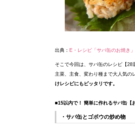
出典：
E・レシピ「サバ缶のお焼き
そこで今回は、サバ缶のレシピ【28
主菜、主食、変わり種まで大人気の
けレシピにもピッタリです。
■15以内で！ 簡単に作れるサバ缶【
・サバ缶とゴボウの炒め物