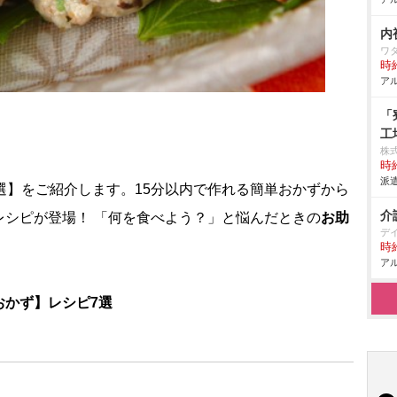
内
ワ
時給
アル
「
工
」
株
時給
派遣
選】をご紹介します。15分以内で作れる簡単おかずから
介
レシピが登場！ 「何を食べよう？」と悩んだときの
お助
デ
時給
アル
おかず】レシピ7選