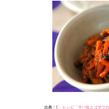
出典：
E・レシピ「サバ缶とゴボウ