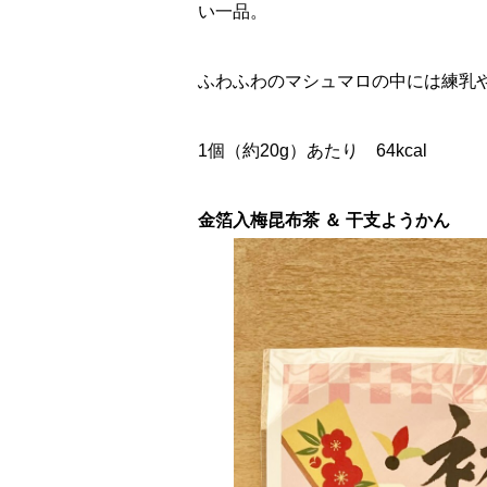
い一品。
ふわふわのマシュマロの中には練乳
1個（約20g）あたり 64kcal
金箔入梅昆布茶 ＆ 干支ようかん