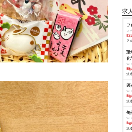
求
フ
ス
時給
アル
環
化
W
時給
派遣
医
W
時給
派遣
缶
W
時給
派遣