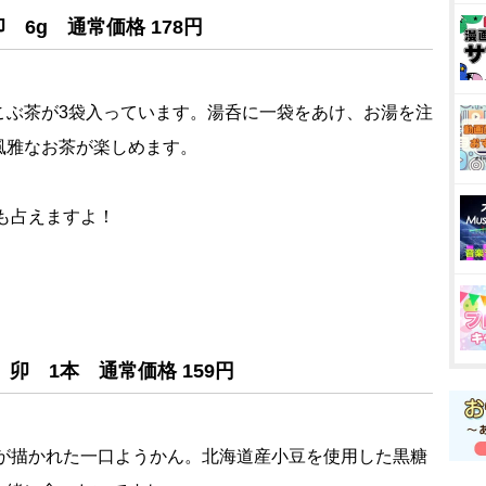
6g 通常価格 178円
こぶ茶が3袋入っています。湯呑に一袋をあけ、お湯を注
風雅なお茶が楽しめます。
勢も占えますよ！
卯 1本 通常価格 159円
トが描かれた一口ようかん。北海道産小豆を使用した黒糖