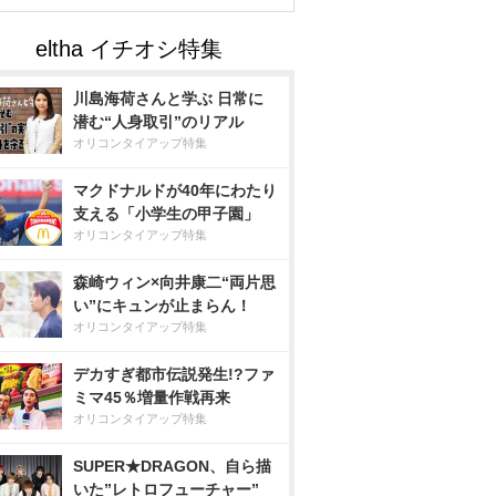
川島海荷さんと学ぶ 日常に
潜む“人身取引”のリアル
オリコンタイアップ特集
マクドナルドが40年にわたり
支える「小学生の甲子園」
オリコンタイアップ特集
森崎ウィン×向井康二“両片思
い”にキュンが止まらん！
オリコンタイアップ特集
デカすぎ都市伝説発生!?ファ
ミマ45％増量作戦再来
オリコンタイアップ特集
SUPER★DRAGON、自ら描
いた”レトロフューチャー”