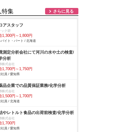
人特集
さらに見る
ロアスタッフ
ナック碧
1,300円～1,800円
バイト・パート / 北海道
境測定分析会社にて河川の水や土の検査/
学分析
DB株式会社
1,700円～1,750円
社員 / 愛知県
薬品企業での品質保証業務/化学分析
DB株式会社
1,500円～1,700円
社員 / 北海道
詰やレトルト食品の出荷前検査/化学分析
DB株式会社
1,700円
社員 / 愛知県