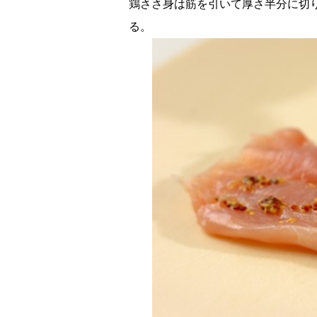
鶏ささ身は筋を引いて厚さ半分に切
る。