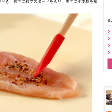
り開き、片面に粒マスタードをぬり、両面に小麦粉を振
登