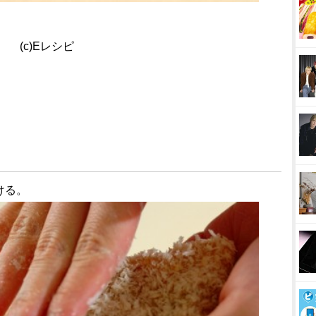
(c)Eレシピ
ける。