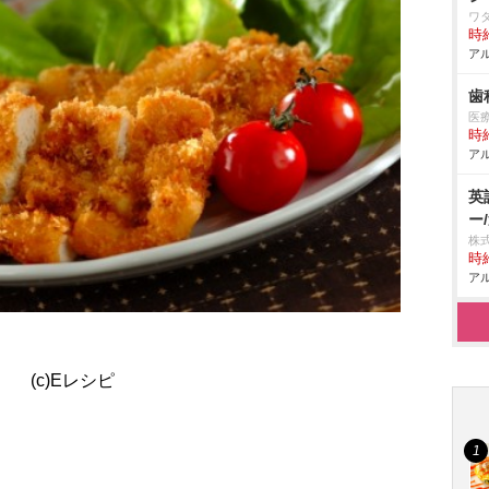
ワ
時給
アル
歯
医
時給
アル
英
ー
株
時給
アル
(c)Eレシピ