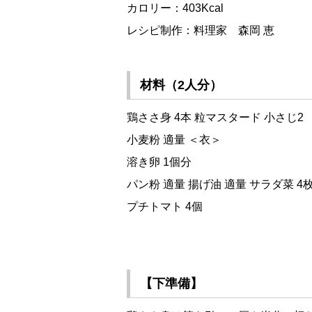
カロリー：403Kcal
レシピ制作：料理家 森岡 恵
材料（2人分）
鶏ささ身 4本 粒マスタード 小さじ2
小麦粉 適量 ＜衣＞
溶き卵 1個分
パン粉 適量 揚げ油 適量 サラダ菜 4
プチトマト 4個
【下準備】