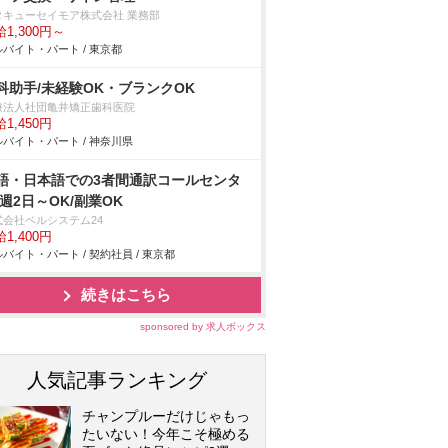
タキューセイモア株式会社 業務部
1,300円～
バイト・パート / 東京都
科助手/未経験OK・ブランクOK
療法人社団亀井矯正歯科医院
1,450円
バイト・パート / 神奈川県
語・日本語での3者間通訳コールセンタ
/週2日～OK/副業OK
式会社ベルシステム24
1,400円
バイト・パート / 契約社員 / 東京都
続きはこちら
sponsored by 求人ボックス
人気記事ランキング
チャンプルーだけじゃもっ
たいない！今年こそ極める