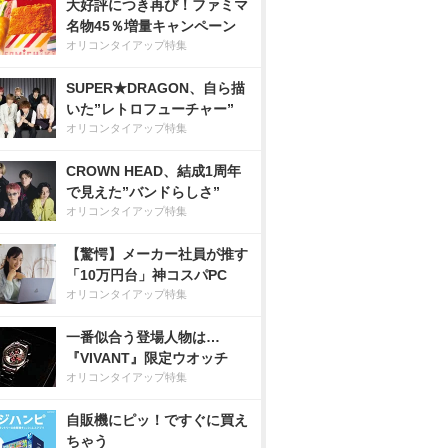
大好評につき再び！ファミマ
名物45％増量キャンペーン
オリコンタイアップ特集
SUPER★DRAGON、自ら描
いた”レトロフューチャー”
オリコンタイアップ特集
CROWN HEAD、結成1周年
で見えた”バンドらしさ”
オリコンタイアップ特集
【驚愕】メーカー社員が推す
「10万円台」神コスパPC
オリコンタイアップ特集
一番似合う登場人物は…
『VIVANT』限定ウオッチ
オリコンタイアップ特集
自販機にピッ！ですぐに買え
ちゃう