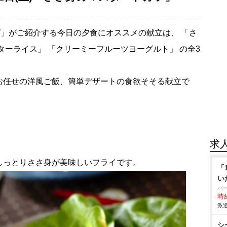
」がご紹介する今日の夕食にオススメの献立は、 「さ
ターライス」 「クリーミーフルーツヨーグルト」 の全3
お任せの洋風ご飯、簡単デザートの食欲そそる献立で
求
しっとりささ身が美味しいフライです。
「
い
パ
時給
派遣
シ