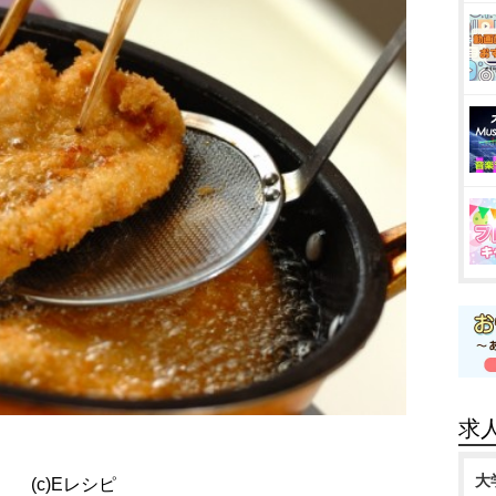
求
大
(c)Eレシピ