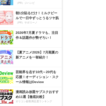
（PR）ジハンピ
朝1分貼るだけ！ミルクピー
ルで一日中ずっとうるツヤ肌
（PR）サボリーノ
2026年7月夏ドラマも、注目
作＆話題作が勢ぞろい！
【夏アニメ2026】7月期夏の
新アニメを一挙紹介！
芸能界を志す10代～20代を
応援！オーディション・スク
ール情報はDeview
漫画読み放題サブスクおすす
め11選【徹底比較】
オリコン顧客満足度ランキング