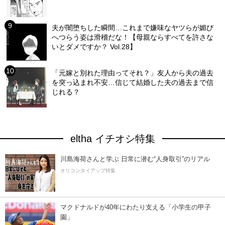
夫が闇堕ちした瞬間…これまで嫌味なヤツらが媚び
へつらう姿は滑稽だな！【母親ならすべてを許さな
いとダメですか？ Vol.28】
「元嫁と別れた理由ってそれ？」友人から夫の過去
を突っ込まれ不安…信じて結婚した夫の過去まで信
じれる？
eltha イチオシ特集
川島海荷さんと学ぶ 日常に潜む“人身取引”のリアル
オリコンタイアップ特集
マクドナルドが40年にわたり支える「小学生の甲子
園」