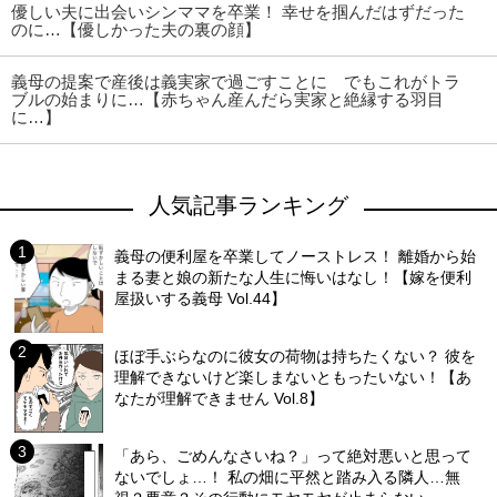
優しい夫に出会いシンママを卒業！ 幸せを掴んだはずだった
のに…【優しかった夫の裏の顔】
義母の提案で産後は義実家で過ごすことに でもこれがトラ
ブルの始まりに…【赤ちゃん産んだら実家と絶縁する羽目
に…】
人気記事ランキング
義母の便利屋を卒業してノーストレス！ 離婚から始
まる妻と娘の新たな人生に悔いはなし！【嫁を便利
屋扱いする義母 Vol.44】
ほぼ手ぶらなのに彼女の荷物は持ちたくない？ 彼を
理解できないけど楽しまないともったいない！【あ
なたが理解できません Vol.8】
「あら、ごめんなさいね？」って絶対悪いと思って
ないでしょ…！ 私の畑に平然と踏み入る隣人…無