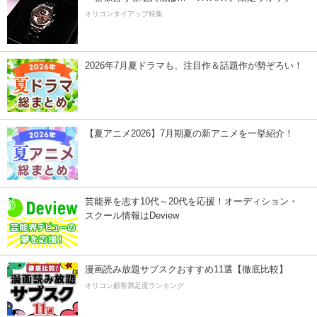
オリコンタイアップ特集
2026年7月夏ドラマも、注目作＆話題作が勢ぞろい！
【夏アニメ2026】7月期夏の新アニメを一挙紹介！
芸能界を志す10代～20代を応援！オーディション・
スクール情報はDeview
漫画読み放題サブスクおすすめ11選【徹底比較】
オリコン顧客満足度ランキング