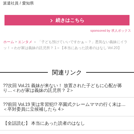
派遣社員 / 愛知県
続きはこちら
sponsored by 求人ボックス
ホーム
>
エンタメ
＞ 「子ども預けていいですかぁ～？」悪気ない義妹にイラ
ッ！＜わが家は義妹の託児所？ 1＞【本当にあった読者のはなし Vol.20】
関連リンク
??次回 Vol.21 義妹が来ない！ 放置された子どもに心配が募
り…＜わが家は義妹の託児所？ 2＞
??前回 Vol.19 実は常習犯!? 卒園式クレームママの行く末は…
＜卒対委員に立候補したら 4＞
【全話読む】 本当にあった読者のはなし