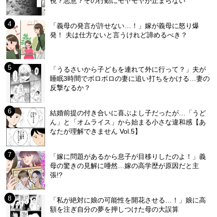
視？悪意？その行動にモヤモヤが止まらない
「義母の発言が許せない…！」嫁が義母に怒り爆
発！ 夫は仕方ないと言うけれど諦めるべき？
「うるさいから子どもを連れて外に行って？」夫が
睡眠3時間でボロボロの妻に追い打ちをかける…妻の
反撃なるか？
結婚前提の付き合いに喜ぶよし子だったが…「うど
ん」と「オムライス」から始まる小さな違和感【あ
なたが理解できません Vol.5】
「嫁に問題があるから息子が目移りしたのよ！」義
母の驚きの見解に唖然…嫁の高学歴が原因だと主
張!?
「私が絶対に娘の可能性を開花させる…！」娘に高
額を注ぎ自分の夢を押しつけた母の大誤算